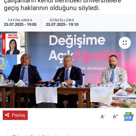
çalışanların kendi illerindeki üniversitelere
geçiş haklarının olduğunu söyledi.
ESKİŞEHİR NÖBETÇİ ECZANELER
YAYINLANMA
GÜNCELLEME
23.07.2025 - 19:05
23.07.2025 - 19:10
Eskişehir Haber İçerikleri
Eskişehir Hava Durumu
Eskişehir Tramvay Saatleri
Eskişehir Otobüs Saatleri
Paylaş
-
+
A
A