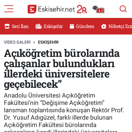
RESMİ İLANLAR
Eskişehir Nöbetçi Eczaneler
Seri İlan
Eskişehir
Gündem
Nöbetçi Ec
GÜNDEM
Eskişehir Hava Durumu
VIDEO GALERI
ESKİŞEHİR
Açıköğretim bürolarında
DÜNYA
Eskişehir Namaz Vakitleri
çalışanlar bulundukları
SAĞLIK
Eskişehir Trafik Yoğunluk Haritası
illerdeki üniversitelere
geçebilecek”
MAGAZİN
Süper Lig Puan Durumu ve Fikstür
Anadolu Üniversitesi Açıköğretim
KADIN
Tüm Manşetler
Fakültesi’nin “Değişime Açıköğretim”
lansman toplantısında konuşan Rektör Prof.
TEKNOLOJİ
Son Dakika Haberleri
Dr. Yusuf Adıgüzel, farklı illerde bulunan
Açıköğretim Fakültesi bürolarında
YEMEK
Haber Arşivi