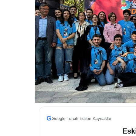
ESKİŞEHİR NÖBETÇİ ECZANELER
Eskişehir Haber İçerikleri
Eskişehir Hava Durumu
Eskişehir Tramvay Saatleri
Eskişehir Otobüs Saatleri
G
Google Tercih Edilen Kaynaklar
Eski