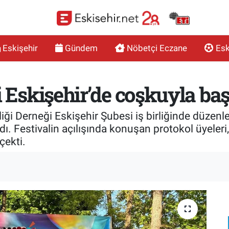
Eskişehir
Gündem
Nöbetçi Eczane
Esk
i Eskişehir’de coşkuyla baş
liği Derneği Eskişehir Şubesi iş birliğinde düzenl
dı. Festivalin açılışında konuşan protokol üyeleri,
çekti.