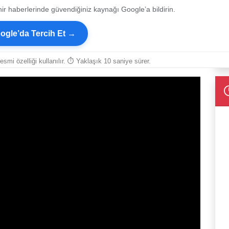
ir haberlerinde güvendiğiniz kaynağı Google’a bildirin.
ogle’da Tercih Et →
resmi özelliği kullanılır. ⏱ Yaklaşık 10 saniye sürer.