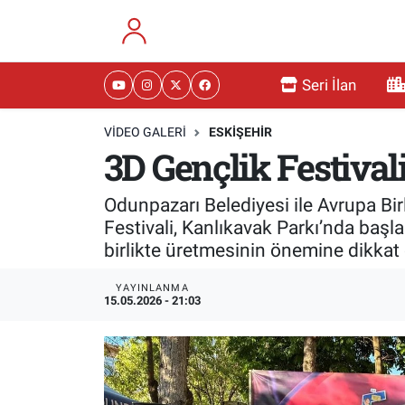
RESMİ İLANLAR
Eskişehir Nöbetçi Eczaneler
Seri İlan
GÜNDEM
Eskişehir Hava Durumu
VIDEO GALERI
ESKİŞEHİR
3D Gençlik Festival
DÜNYA
Eskişehir Namaz Vakitleri
Odunpazarı Belediyesi ile Avrupa Bir
SAĞLIK
Eskişehir Trafik Yoğunluk Haritası
Festivali, Kanlıkavak Parkı’nda başla
birlikte üretmesinin önemine dikkat 
MAGAZİN
Süper Lig Puan Durumu ve Fikstür
YAYINLANMA
KADIN
Tüm Manşetler
15.05.2026 - 21:03
TEKNOLOJİ
Son Dakika Haberleri
YEMEK
Haber Arşivi