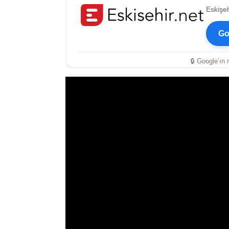
Eskişeh
Go
🔒 Google’ın 