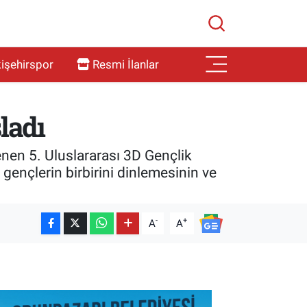
işehirspor
Resmi İlanlar
ladı
enen 5. Uluslararası 3D Gençlik
 gençlerin birbirini dinlemesinin ve
-
+
A
A
SON İŞ İLANLARI
Tüm ilanları incele →