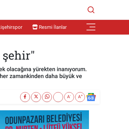
işehirspor
Resmi İlanlar
 şehir"
rnek olacağına yürekten inanıyorum.
a her zamankinden daha büyük ve
-
+
A
A