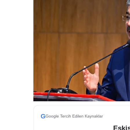
ESKİŞEHİR NÖBETÇİ ECZANELER
Eskişehir Haber İçerikleri
Eskişehir Hava Durumu
Eskişehir Tramvay Saatleri
Eskişehir Otobüs Saatleri
G
Google Tercih Edilen Kaynaklar
Eskis