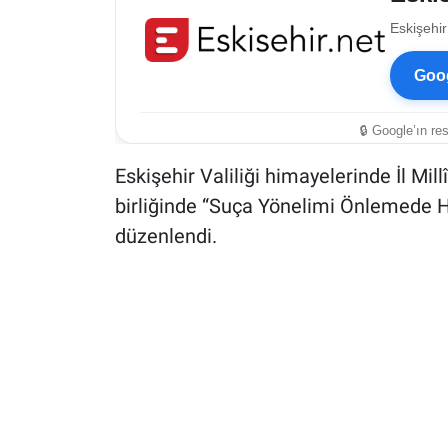
Eskişehir
Goog
🔒 Google’ın re
Eskişehir Valiliği himayelerinde İl Mil
birliğinde “Suça Yönelimi Önlemede Hu
düzenlendi.