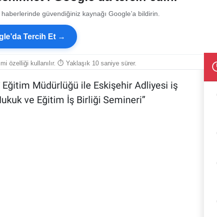
 haberlerinde güvendiğiniz kaynağı Google’a bildirin.
le’da Tercih Et →
smi özelliği kullanılır. ⏱ Yaklaşık 10 saniye sürer.
lî Eğitim Müdürlüğü ile Eskişehir Adliyesi iş
kuk ve Eğitim İş Birliği Semineri”