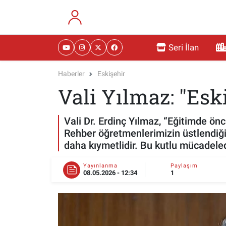
RESMİ İLANLAR
Eskişehir Nöbetçi Eczaneler
Seri İlan
GÜNDEM
Eskişehir Hava Durumu
Haberler
Eskişehir
Vali Yılmaz: "Esk
DÜNYA
Eskişehir Namaz Vakitleri
SAĞLIK
Eskişehir Trafik Yoğunluk Haritası
Vali Dr. Erdinç Yılmaz, “Eğitimde ön
Rehber öğretmenlerimizin üstlendiğ
MAGAZİN
Süper Lig Puan Durumu ve Fikstür
daha kıymetlidir. Bu kutlu mücadele
KADIN
Tüm Manşetler
Yayınlanma
Paylaşım
08.05.2026 - 12:34
1
TEKNOLOJİ
Son Dakika Haberleri
YEMEK
Haber Arşivi