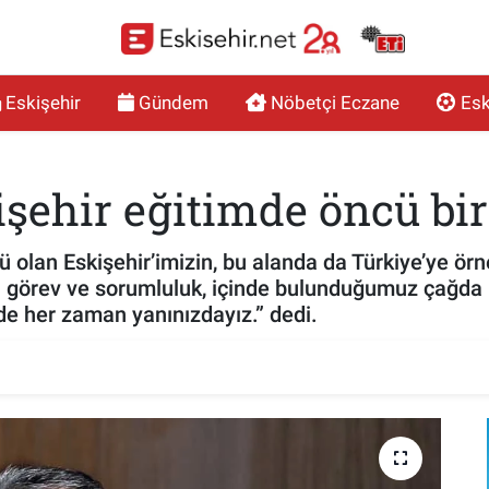
Eskişehir
Gündem
Nöbetçi Eczane
Esk
işehir eğitimde öncü bir
cü olan Eskişehir’imizin, bu alanda da Türkiye’ye ö
i görev ve sorumluluk, içinde bulunduğumuz çağd
de her zaman yanınızdayız.” dedi.