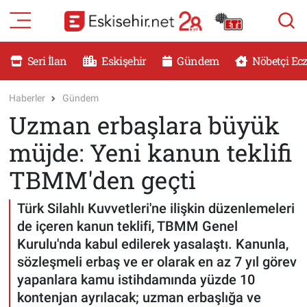
RESMİ İLANLAR
Eskişehir Nöbetçi Eczaneler
Seri İlan
Eskişehir
Gündem
Nöbetçi Ec
GÜNDEM
Eskişehir Hava Durumu
Haberler
Gündem
Uzman erbaşlara büyük
DÜNYA
Eskişehir Namaz Vakitleri
müjde: Yeni kanun teklifi
SAĞLIK
Eskişehir Trafik Yoğunluk Haritası
TBMM'den geçti
MAGAZİN
Süper Lig Puan Durumu ve Fikstür
Türk Silahlı Kuvvetleri'ne ilişkin düzenlemeleri
de içeren kanun teklifi, TBMM Genel
KADIN
Tüm Manşetler
Kurulu'nda kabul edilerek yasalaştı. Kanunla,
sözleşmeli erbaş ve er olarak en az 7 yıl görev
TEKNOLOJİ
Son Dakika Haberleri
yapanlara kamu istihdamında yüzde 10
kontenjan ayrılacak; uzman erbaşlığa ve
YEMEK
Haber Arşivi