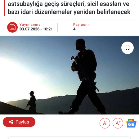
astsubaylığa geçiş süreçleri, sicil esasları ve
bazı idari düzenlemeler yeniden belirlenecek
ESKİŞEHİR NÖBETÇİ ECZANELER
Yayınlanma
Paylaşım
Eskişehir Haber İçerikleri
03.07.2026 - 10:21
4
Eskişehir Hava Durumu
Eskişehir Tramvay Saatleri
Eskişehir Otobüs Saatleri
Paylaş
-
+
A
A