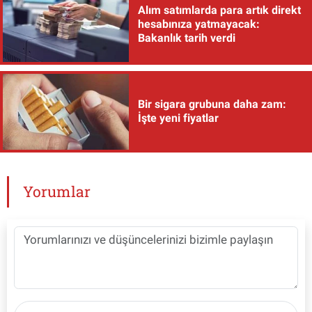
Alım satımlarda para artık direkt
hesabınıza yatmayacak:
Bakanlık tarih verdi
Bir sigara grubuna daha zam:
İşte yeni fiyatlar
Yorumlar