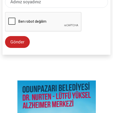
Gönder
SON İŞ İLANLARI
Tüm ilanları incele →