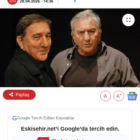
28.04.2026 - 14:36
1
ESKİŞEHİR NÖBETÇİ ECZANELER
Eskişehir Haber İçerikleri
Eskişehir Hava Durumu
Eskişehir Tramvay Saatleri
Eskişehir Otobüs Saatleri
Paylaş
-
+
A
A
G
Google Tercih Edilen Kaynaklar
Eskisehir.net’i Google’da tercih edin.