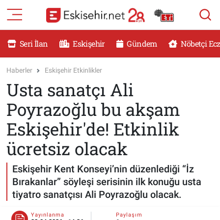
RESMİ İLANLAR
Eskişehir Nöbetçi Eczaneler
Seri İlan
Eskişehir
Gündem
Nöbetçi Ec
GÜNDEM
Eskişehir Hava Durumu
Haberler
Eskişehir Etkinlikler
Usta sanatçı Ali
DÜNYA
Eskişehir Namaz Vakitleri
Poyrazoğlu bu akşam
SAĞLIK
Eskişehir Trafik Yoğunluk Haritası
Eskişehir'de! Etkinlik
MAGAZİN
Süper Lig Puan Durumu ve Fikstür
ücretsiz olacak
KADIN
Tüm Manşetler
Eskişehir Kent Konseyi’nin düzenlediği “İz
Bırakanlar” söyleşi serisinin ilk konuğu usta
TEKNOLOJİ
Son Dakika Haberleri
tiyatro sanatçısı Ali Poyrazoğlu olacak.
YEMEK
Haber Arşivi
Yayınlanma
Paylaşım