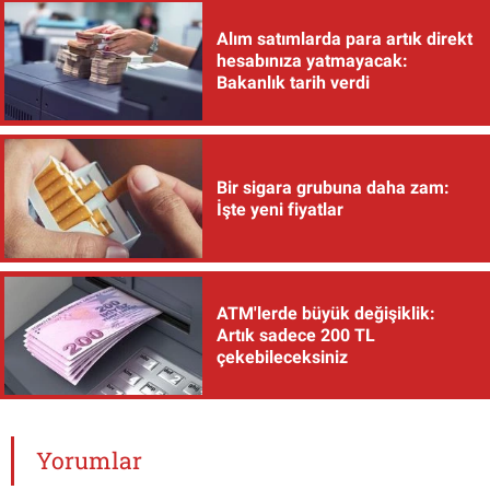
Alım satımlarda para artık direkt
hesabınıza yatmayacak:
Bakanlık tarih verdi
Bir sigara grubuna daha zam:
İşte yeni fiyatlar
ATM'lerde büyük değişiklik:
Artık sadece 200 TL
çekebileceksiniz
Yorumlar