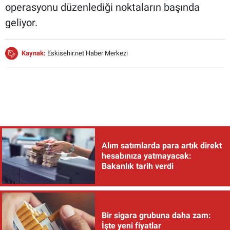
operasyonu düzenlediği noktaların başında
geliyor.
Kaynak:
Eskisehir.net Haber Merkezi
Alım satımlarda para artık direkt
hesabınıza yatmayacak:
Bakanlık tarih verdi
Bir sigara grubuna daha zam:
İşte yeni fiyatlar