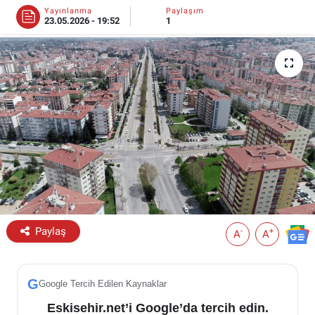
Yayınlanma
Paylaşım
23.05.2026 - 19:52
1
ESKİŞEHİR NÖBETÇİ ECZANELER
Eskişehir Haber İçerikleri
Eskişehir Hava Durumu
Eskişehir Tramvay Saatleri
Eskişehir Otobüs Saatleri
Paylaş
-
+
A
A
G
Google Tercih Edilen Kaynaklar
Eskisehir.net’i Google’da tercih edin.