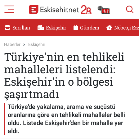
RESMİ İLANLAR
Eskişehir Nöbetçi Eczaneler
Seri İlan
Eskişehir
Gündem
Nöbetçi Ec
GÜNDEM
Eskişehir Hava Durumu
Haberler
Eskişehir
Türkiye'nin en tehlikeli
DÜNYA
Eskişehir Namaz Vakitleri
mahalleleri listelendi:
SAĞLIK
Eskişehir Trafik Yoğunluk Haritası
Eskişehir'in o bölgesi
MAGAZİN
Süper Lig Puan Durumu ve Fikstür
şaşırtmadı
KADIN
Tüm Manşetler
Türkiye'de yakalama, arama ve suçüstü
oranlarına göre en tehlikeli mahalleler belli
TEKNOLOJİ
Son Dakika Haberleri
oldu. Listede Eskişehir'den bir mahalle yer
aldı.
YEMEK
Haber Arşivi