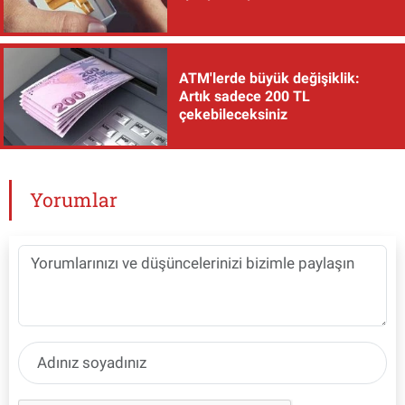
ATM'lerde büyük değişiklik:
Artık sadece 200 TL
çekebileceksiniz
Yorumlar