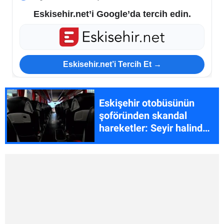
Eskisehir.net’i Google’da tercih edin.
Eskisehir.net’i Tercih Et →
Eskişehir otobüsünün
şoföründen skandal
hareketler: Seyir halinde
sigara içti!