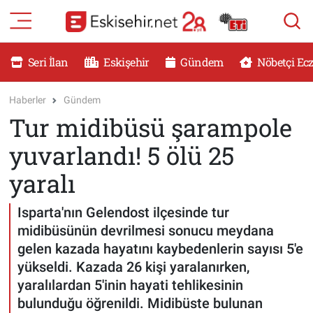
RESMİ İLANLAR
Eskişehir Nöbetçi Eczaneler
Seri İlan
Eskişehir
Gündem
Nöbetçi Ec
GÜNDEM
Eskişehir Hava Durumu
Haberler
Gündem
Tur midibüsü şarampole
DÜNYA
Eskişehir Namaz Vakitleri
yuvarlandı! 5 ölü 25
SAĞLIK
Eskişehir Trafik Yoğunluk Haritası
yaralı
MAGAZİN
Süper Lig Puan Durumu ve Fikstür
Isparta'nın Gelendost ilçesinde tur
midibüsünün devrilmesi sonucu meydana
KADIN
Tüm Manşetler
gelen kazada hayatını kaybedenlerin sayısı 5'e
yükseldi. Kazada 26 kişi yaralanırken,
TEKNOLOJİ
Son Dakika Haberleri
yaralılardan 5'inin hayati tehlikesinin
bulunduğu öğrenildi. Midibüste bulunan
YEMEK
Haber Arşivi