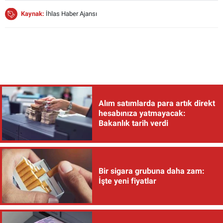
Kaynak:
İhlas Haber Ajansı
Alım satımlarda para artık direkt
hesabınıza yatmayacak:
Bakanlık tarih verdi
Bir sigara grubuna daha zam:
İşte yeni fiyatlar