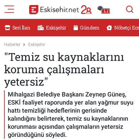
RESMİ İLANLAR
Eskişehir Nöbetçi Eczaneler
Seri İlan
Eskişehir
Gündem
Nöbetçi Ec
GÜNDEM
Eskişehir Hava Durumu
Haberler
Eskişehir
"Temiz su kaynaklarını
DÜNYA
Eskişehir Namaz Vakitleri
koruma çalışmaları
SAĞLIK
Eskişehir Trafik Yoğunluk Haritası
yetersiz"
MAGAZİN
Süper Lig Puan Durumu ve Fikstür
Mihalgazi Belediye Başkanı Zeynep Güneş,
ESKİ faaliyet raporunda yer alan yağmur suyu
KADIN
Tüm Manşetler
hattı temizliği hedeflerinin gerisinde
kalındığını belirterek, temiz su kaynaklarının
TEKNOLOJİ
Son Dakika Haberleri
korunması açısından çalışmaların yetersiz
göründüğünü söyledi.
YEMEK
Haber Arşivi