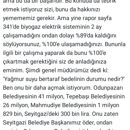
ama bu da bir başarıdır. Bu konuda da tebrik
etmek istiyoruz sizi, bunu da hakkınızı
yemememiz gerekir. Ama yine rapor sayfa
341'de biyogaz elektrik sisteminin 2 ay
çalışamadığını ondan dolayı %89'da kaldığını
söylüyorsunuz, %100'e ulaşamadığınızı. Bununla
ilgili bir çalışma yaparak da bunu %100'e
çıkartmak gerektiğini siz de anladığınıza
eminim. Şimdi genel müdürümüz dedi ki:
‘Yağmur suyu bertaraf bedelinin durumu nedir?’
Ben onu bir daha açmak istiyorum. Odunpazarı
Belediyesinin 41 milyon, Tepebaşı Belediyesinin
26 milyon, Mahmudiye Belediyesinin 1 milyon
829 bin, Seyitgazi'deki 300 bin lira. Onu zaten
Seyitgazi Belediye Başkanımız öder, ondan