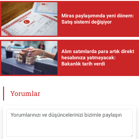
Miras paylaşımında yeni dönem:
Satış sistemi değişiyor
Alım satımlarda para artık direkt
hesabınıza yatmayacak:
Bakanlık tarih verdi
Yorumlar