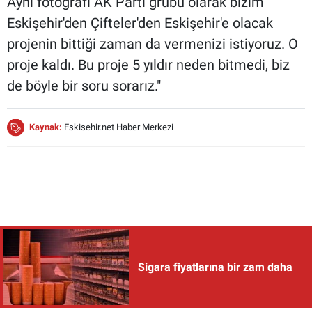
Aynı fotoğrafı AK Parti grubu olarak bizim
Eskişehir'den Çifteler'den Eskişehir'e olacak
projenin bittiği zaman da vermenizi istiyoruz. O
proje kaldı. Bu proje 5 yıldır neden bitmedi, biz
de böyle bir soru sorarız."
Kaynak:
Eskisehir.net Haber Merkezi
Sigara fiyatlarına bir zam daha