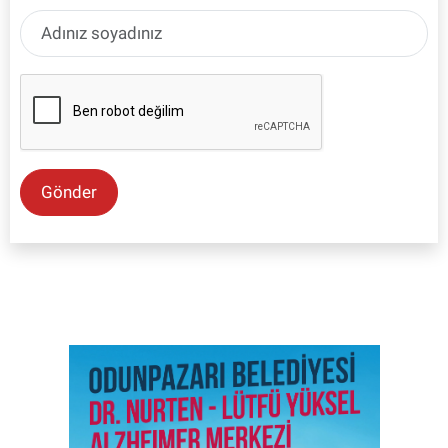
Gönder
SON İŞ İLANLARI
Tüm ilanları incele →