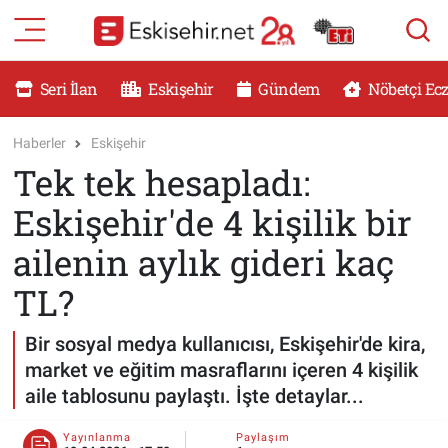
RESMİ İLANLAR
Eskişehir Nöbetçi Eczaneler
Seri İlan
Eskişehir
Gündem
Nöbetçi Ec
GÜNDEM
Eskişehir Hava Durumu
Haberler
Eskişehir
Tek tek hesapladı:
DÜNYA
Eskişehir Namaz Vakitleri
Eskişehir'de 4 kişilik bir
SAĞLIK
Eskişehir Trafik Yoğunluk Haritası
ailenin aylık gideri kaç
MAGAZİN
Süper Lig Puan Durumu ve Fikstür
TL?
KADIN
Tüm Manşetler
Bir sosyal medya kullanıcısı, Eskişehir'de kira,
market ve eğitim masraflarını içeren 4 kişilik
TEKNOLOJİ
Son Dakika Haberleri
aile tablosunu paylaştı. İşte detaylar...
YEMEK
Haber Arşivi
Yayınlanma
Paylaşım