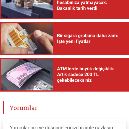
hesabınıza yatmayacak:
Bakanlık tarih verdi
Bir sigara grubuna daha zam:
İşte yeni fiyatlar
ATM'lerde büyük değişiklik:
Artık sadece 200 TL
çekebileceksiniz
Yorumlar