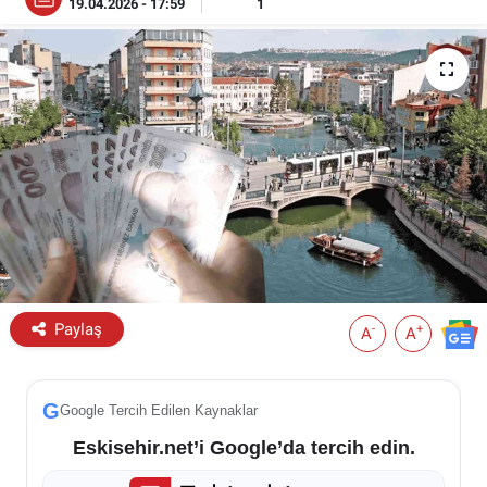
19.04.2026 - 17:59
1
ESKİŞEHİR NÖBETÇİ ECZANELER
Eskişehir Haber İçerikleri
Eskişehir Hava Durumu
Eskişehir Tramvay Saatleri
Eskişehir Otobüs Saatleri
Paylaş
-
+
A
A
G
Google Tercih Edilen Kaynaklar
Eskisehir.net’i Google’da tercih edin.