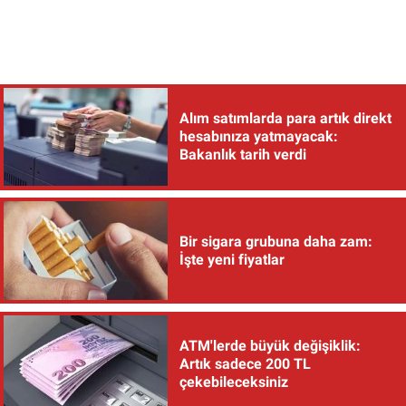
Alım satımlarda para artık direkt
hesabınıza yatmayacak:
Bakanlık tarih verdi
Bir sigara grubuna daha zam:
İşte yeni fiyatlar
ATM'lerde büyük değişiklik:
Artık sadece 200 TL
çekebileceksiniz