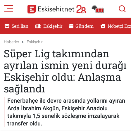
RESMİ İLANLAR
Eskişehir Nöbetçi Eczaneler
Seri İlan
Eskişehir
Gündem
Nöbetçi Ec
GÜNDEM
Eskişehir Hava Durumu
Haberler
Eskişehir
Süper Lig takımından
DÜNYA
Eskişehir Namaz Vakitleri
ayrılan ismin yeni durağı
SAĞLIK
Eskişehir Trafik Yoğunluk Haritası
Eskişehir oldu: Anlaşma
MAGAZİN
Süper Lig Puan Durumu ve Fikstür
sağlandı
KADIN
Tüm Manşetler
Fenerbahçe ile devre arasında yollarını ayıran
Arda İbrahim Akgün, Eskişehir Anadolu
TEKNOLOJİ
Son Dakika Haberleri
takımıyla 1,5 senelik sözleşme imzalayarak
transfer oldu.
YEMEK
Haber Arşivi