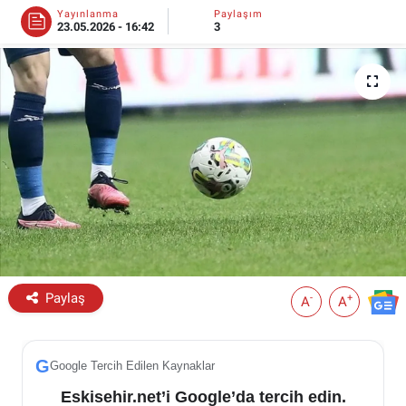
Yayınlanma
Paylaşım
23.05.2026 - 16:42
3
ESKİŞEHİR NÖBETÇİ ECZANELER
Eskişehir Haber İçerikleri
Eskişehir Hava Durumu
Eskişehir Tramvay Saatleri
Eskişehir Otobüs Saatleri
Paylaş
-
+
A
A
G
Google Tercih Edilen Kaynaklar
Eskisehir.net’i Google’da tercih edin.