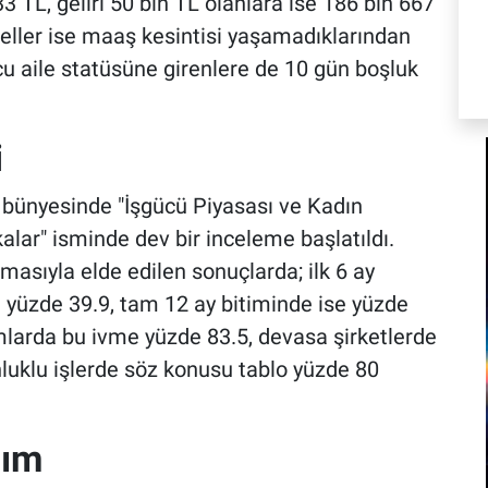
3 TL, geliri 50 bin TL olanlara ise 186 bin 667
eller ise maaş kesintisi yaşamadıklarından
u aile statüsüne girenlere de 10 gün boşluk
i
 bünyesinde "İşgücü Piyasası ve Kadın
alar" isminde dev bir inceleme başlatıldı.
masıyla elde edilen sonuçlarda; ilk 6 ay
 yüzde 39.9, tam 12 ay bitiminde ise yüzde
mlarda bu ivme yüzde 83.5, devasa şirketlerde
luklu işlerde söz konusu tablo yüzde 80
lım