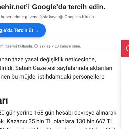
ehir.net’i Google’da tercih edin.
 haberlerinde güvendiğiniz kaynağı Google’a bildirin.
le’da Tercih Et →
smi özelliği kullanılır. ⏱ Yaklaşık 10 saniye sürer.
an taze yasal değişiklik neticesinde,
tirildi. Sabah Gazetesi sayfalarında aktarılan
lenen bu müjde, istihdamdaki personellere
rı
120 gün yerine 168 gün hesabı devreye alınarak
k. Kazancı 35 bin TL olanlara 130 bin 667 TL,