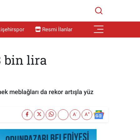
işehirspor
Resmi İlanlar
 bin lira
ek meblağları da rekor artışla yüz
-
+
A
A