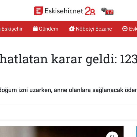
Eskişehir
Gündem
Nöbetçi Eczane
Esk
hatlatan karar geldi: 123
 doğum izni uzarken, anne olanlara sağlanacak öden