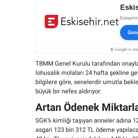
Eskis
Eskişehir
Goog
🔒 Google’ın re
TBMM Genel Kurulu tarafından onaylan
lohusalık molaları 24 hafta şekline ge
bilgilere göre, senelerdir umutla bek
büyük bir nefes aldırıyor.
Artan Ödenek Miktarla
SGK'lı kimliği taşıyan anneler adına 
asgari 123 bin 312 TL ödeme yapılaca