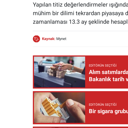
Yapılan titiz değerlendirmeler ışığın
mühim bir dilimi tekrardan piyasaya 
zamanlaması 13.3 ay şeklinde hesapl
Kaynak:
Mynet
EDITÖRÜN SEÇTIĞI
Alım satımlarda
Bakanlık tarih 
EDITÖRÜN SEÇTIĞI
Bir sigara grub