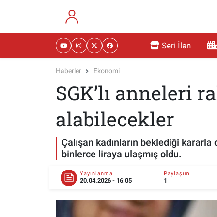
RESMİ İLANLAR
Eskişehir Nöbetçi Eczaneler
Seri İlan
GÜNDEM
Eskişehir Hava Durumu
Haberler
Ekonomi
SGK’lı anneleri ra
DÜNYA
Eskişehir Namaz Vakitleri
SAĞLIK
Eskişehir Trafik Yoğunluk Haritası
alabilecekler
MAGAZİN
Süper Lig Puan Durumu ve Fikstür
Çalışan kadınların beklediği kararla
binlerce liraya ulaşmış oldu.
KADIN
Tüm Manşetler
Yayınlanma
Paylaşım
20.04.2026 - 16:05
1
TEKNOLOJİ
Son Dakika Haberleri
YEMEK
Haber Arşivi