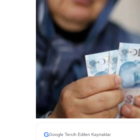
ESKİŞEHİR NÖBETÇİ ECZANELER
Eskişehir Haber İçerikleri
Eskişehir Hava Durumu
Eskişehir Tramvay Saatleri
Eskişehir Otobüs Saatleri
G
Google Tercih Edilen Kaynaklar