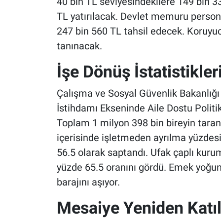
40 bin TL seviyesindekilere 149 bin 33
TL yatırılacak. Devlet memuru person
247 bin 560 TL tahsil edecek. Koruyuc
tanınacak.
İşe Dönüş İstatistikler
Çalışma ve Sosyal Güvenlik Bakanlığı
İstihdamı Ekseninde Aile Dostu Politik
Toplam 1 milyon 398 bin bireyin taran
içerisinde işletmeden ayrılma yüzdesi
56.5 olarak saptandı. Ufak çaplı kuru
yüzde 65.5 oranını gördü. Emek yoğun
barajını aşıyor.
Mesaiye Yeniden Katı