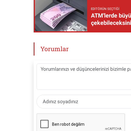
EDITÖRÜN SEÇTIĞI
ATM'lerde büyük
çekebileceksin
Yorumlar