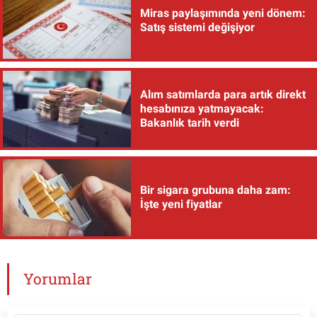
Miras paylaşımında yeni dönem:
Satış sistemi değişiyor
Alım satımlarda para artık direkt
hesabınıza yatmayacak:
Bakanlık tarih verdi
Bir sigara grubuna daha zam:
İşte yeni fiyatlar
Yorumlar