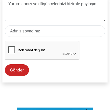
Gönder
SON İŞ İLANLARI
Tüm ilanları incele →