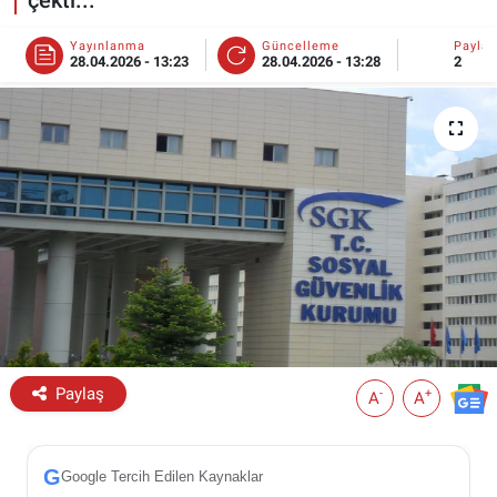
ESKİŞEHİR NÖBETÇİ ECZANELER
Yayınlanma
Güncelleme
Payla
28.04.2026 - 13:23
28.04.2026 - 13:28
2
Eskişehir Haber İçerikleri
Eskişehir Hava Durumu
Eskişehir Tramvay Saatleri
Eskişehir Otobüs Saatleri
Paylaş
-
+
A
A
G
Google Tercih Edilen Kaynaklar