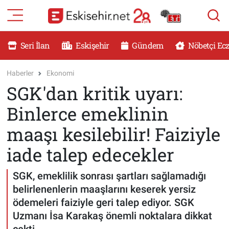
RESMİ İLANLAR
Eskişehir Nöbetçi Eczaneler
Seri İlan
Eskişehir
Gündem
Nöbetçi Ec
GÜNDEM
Eskişehir Hava Durumu
Haberler
Ekonomi
SGK'dan kritik uyarı:
DÜNYA
Eskişehir Namaz Vakitleri
Binlerce emeklinin
SAĞLIK
Eskişehir Trafik Yoğunluk Haritası
maaşı kesilebilir! Faiziyle
MAGAZİN
Süper Lig Puan Durumu ve Fikstür
iade talep edecekler
KADIN
Tüm Manşetler
SGK, emeklilik sonrası şartları sağlamadığı
belirlenenlerin maaşlarını keserek yersiz
TEKNOLOJİ
Son Dakika Haberleri
ödemeleri faiziyle geri talep ediyor. SGK
Uzmanı İsa Karakaş önemli noktalara dikkat
YEMEK
Haber Arşivi
çekti...