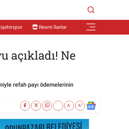
işehirspor
Resmi İlanlar
u açıkladı! Ne
niyle refah payı ödemelerinin
-
+
A
A