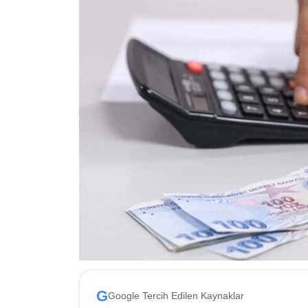
ESKİŞEHİR NÖBETÇİ ECZANELER
Eskişehir Haber İçerikleri
Eskişehir Hava Durumu
Eskişehir Tramvay Saatleri
Eskişehir Otobüs Saatleri
G
Google Tercih Edilen Kaynaklar