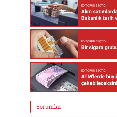
EDITÖRÜN SEÇTIĞI
Alım satımlarda
Bakanlık tarih 
EDITÖRÜN SEÇTIĞI
Bir sigara grub
EDITÖRÜN SEÇTIĞI
ATM'lerde büyük
çekebileceksin
Yorumlar