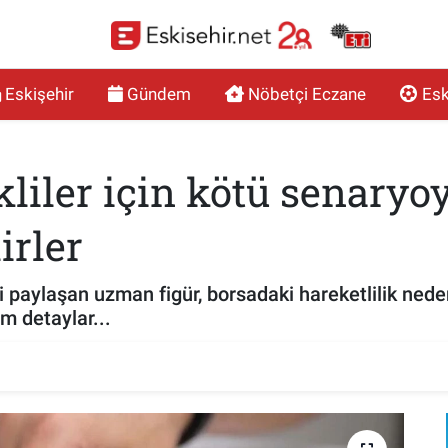
Eskişehir
Gündem
Nöbetçi Eczane
Esk
iler için kötü senaryoy
irler
i paylaşan uzman figür, borsadaki hareketlilik nede
üm detaylar...