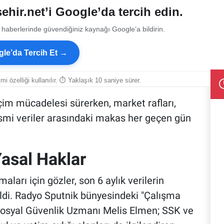
ehir.net’i Google’da tercih edin.
 haberlerinde güvendiğiniz kaynağı Google’a bildirin.
le’da Tercih Et →
smi özelliği kullanılır. ⏱ Yaklaşık 10 saniye sürer.
eçim mücadelesi sürerken, market rafları,
resmi veriler arasındaki makas her geçen gün
Yasal Haklar
ları için gözler, son 6 aylık verilerin
ldi. Radyo Sputnik bünyesindeki "Çalışma
osyal Güvenlik Uzmanı Melis Elmen; SSK ve