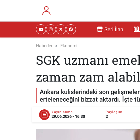
RESMİ İLANLAR
Eskişehir Nöbetçi Eczaneler
Seri İlan
GÜNDEM
Eskişehir Hava Durumu
Haberler
Ekonomi
SGK uzmanı emekl
DÜNYA
Eskişehir Namaz Vakitleri
SAĞLIK
Eskişehir Trafik Yoğunluk Haritası
zaman zam alabil
MAGAZİN
Süper Lig Puan Durumu ve Fikstür
Ankara kulislerindeki son gelişmeler
erteleneceğini bizzat aktardı. İşte t
KADIN
Tüm Manşetler
Yayınlanma
Paylaşım
29.06.2026 - 16:30
2
TEKNOLOJİ
Son Dakika Haberleri
YEMEK
Haber Arşivi