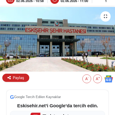
02.06.2026 - 10:58
02.06.2026 - 11:00
1
ESKİŞEHİR NÖBETÇİ ECZANELER
Eskişehir Haber İçerikleri
Eskişehir Hava Durumu
Eskişehir Tramvay Saatleri
Eskişehir Otobüs Saatleri
Paylaş
-
+
A
A
G
Google Tercih Edilen Kaynaklar
Eskisehir.net’i Google’da tercih edin.