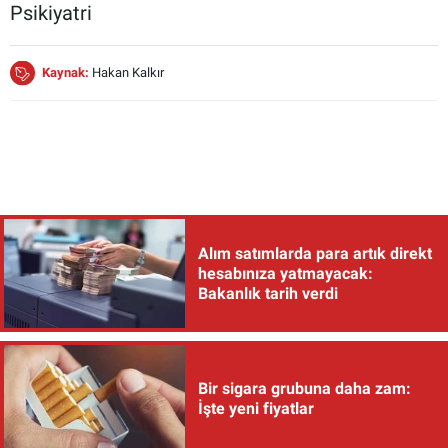
Psikiyatri
Kaynak:
Hakan Kalkır
Alım satımlarda para artık direkt
hesabınıza yatmayacak:
Bakanlık tarih verdi
Bir sigara grubuna daha zam:
İşte yeni fiyatlar