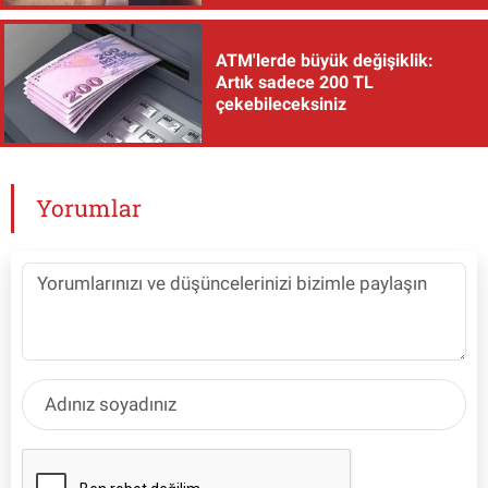
ATM'lerde büyük değişiklik:
Artık sadece 200 TL
çekebileceksiniz
Yorumlar