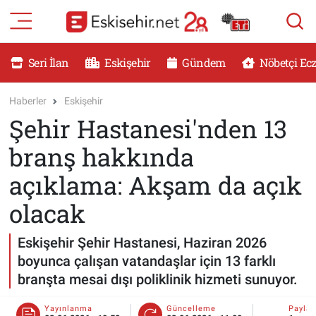
RESMİ İLANLAR
Eskişehir Nöbetçi Eczaneler
Seri İlan
Eskişehir
Gündem
Nöbetçi Ec
GÜNDEM
Eskişehir Hava Durumu
Haberler
Eskişehir
Şehir Hastanesi'nden 13
DÜNYA
Eskişehir Namaz Vakitleri
branş hakkında
SAĞLIK
Eskişehir Trafik Yoğunluk Haritası
açıklama: Akşam da açık
MAGAZİN
Süper Lig Puan Durumu ve Fikstür
olacak
KADIN
Tüm Manşetler
Eskişehir Şehir Hastanesi, Haziran 2026
boyunca çalışan vatandaşlar için 13 farklı
TEKNOLOJİ
Son Dakika Haberleri
branşta mesai dışı poliklinik hizmeti sunuyor.
YEMEK
Haber Arşivi
Yayınlanma
Güncelleme
Payla