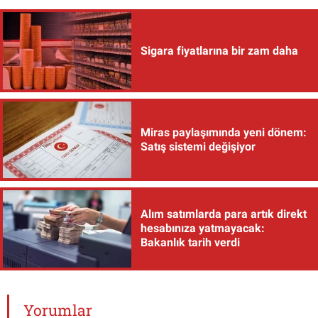
Sigara fiyatlarına bir zam daha
Miras paylaşımında yeni dönem:
Satış sistemi değişiyor
Alım satımlarda para artık direkt
hesabınıza yatmayacak:
Bakanlık tarih verdi
Yorumlar