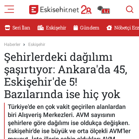
RESMİ İLANLAR
Eskişehir Nöbetçi Eczaneler
Seri İlan
Eskişehir
Gündem
Nöbetçi Ec
GÜNDEM
Eskişehir Hava Durumu
Haberler
Eskişehir
Şehirlerdeki dağılımı
DÜNYA
Eskişehir Namaz Vakitleri
şaşırtıyor: Ankara'da 45,
SAĞLIK
Eskişehir Trafik Yoğunluk Haritası
Eskişehir'de 5!
MAGAZİN
Süper Lig Puan Durumu ve Fikstür
Bazılarında ise hiç yok
KADIN
Tüm Manşetler
Türkiye'de en çok vakit geçirilen alanlardan
biri Alışveriş Merkezleri. AVM sayısının
TEKNOLOJİ
Son Dakika Haberleri
şehirlere göre dağılımı ise oldukça değişken.
Eskişehir'de ise büyük ve orta ölçekli AVM'ler
YEMEK
Haber Arşivi
mevcut. İşte illerin sahip oldukları AVM