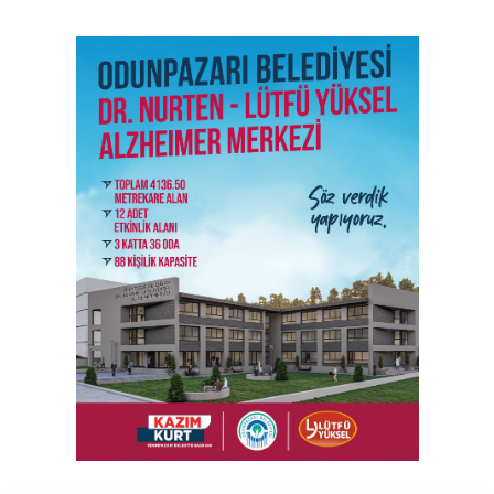
SON İŞ İLANLARI
Tüm ilanları incele →