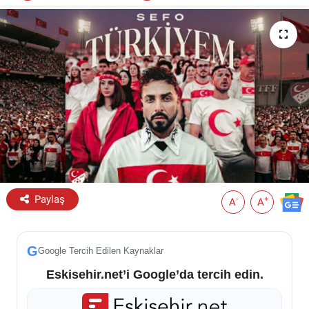
ESKİŞEHİR NÖBETÇİ ECZANELER
Eskişehir Haber İçerikleri
Eskişehir Hava Durumu
Eskişehir Tramvay Saatleri
Eskişehir Otobüs Saatleri
Paylaş
-
+
A
A
G
Google Tercih Edilen Kaynaklar
Eskisehir.net’i Google’da tercih edin.