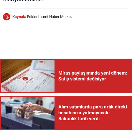
Kaynak:
Eskisehir.net Haber Merkezi
Miras paylaşımında yeni dönem:
Satış sistemi değişiyor
Alım satımlarda para artık direkt
hesabınıza yatmayacak:
Bakanlık tarih verdi