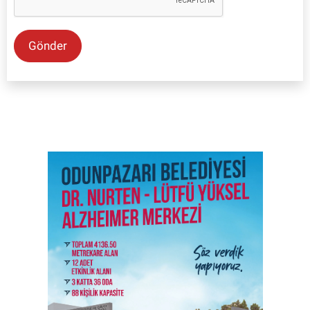
Gönder
SON İŞ İLANLARI
Tüm ilanları incele →