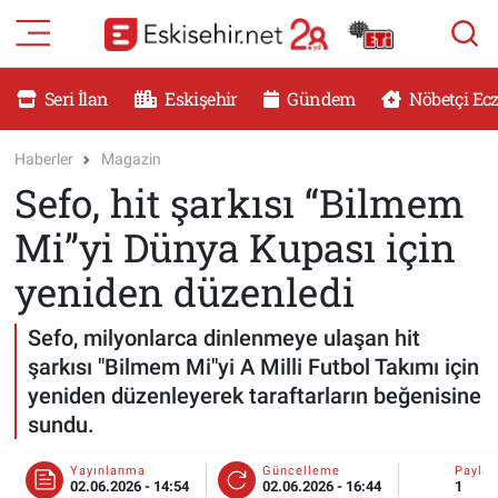
RESMİ İLANLAR
Eskişehir Nöbetçi Eczaneler
Seri İlan
Eskişehir
Gündem
Nöbetçi Ec
GÜNDEM
Eskişehir Hava Durumu
Haberler
Magazin
Sefo, hit şarkısı “Bilmem
DÜNYA
Eskişehir Namaz Vakitleri
Mi”yi Dünya Kupası için
SAĞLIK
Eskişehir Trafik Yoğunluk Haritası
yeniden düzenledi
MAGAZİN
Süper Lig Puan Durumu ve Fikstür
Sefo, milyonlarca dinlenmeye ulaşan hit
şarkısı "Bilmem Mi"yi A Milli Futbol Takımı için
KADIN
Tüm Manşetler
yeniden düzenleyerek taraftarların beğenisine
sundu.
TEKNOLOJİ
Son Dakika Haberleri
Yayınlanma
Güncelleme
Payla
YEMEK
Haber Arşivi
02.06.2026 - 14:54
02.06.2026 - 16:44
1