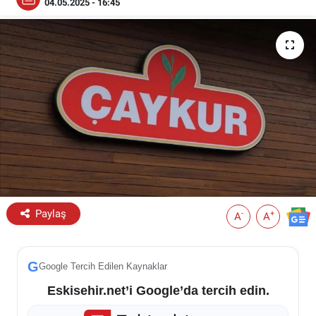
04.05.2025 - 16:45
ESKİŞEHİR NÖBETÇİ ECZANELER
Eskişehir Haber İçerikleri
Eskişehir Hava Durumu
Eskişehir Tramvay Saatleri
Eskişehir Otobüs Saatleri
Paylaş
-
+
A
A
G
Google Tercih Edilen Kaynaklar
Eskisehir.net’i Google’da tercih edin.