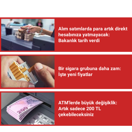
Alım satımlarda para artık direkt
hesabınıza yatmayacak:
Bakanlık tarih verdi
Bir sigara grubuna daha zam:
İşte yeni fiyatlar
ATM'lerde büyük değişiklik:
Artık sadece 200 TL
çekebileceksiniz