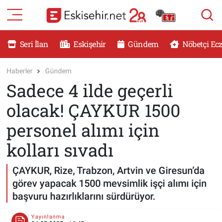
RESMİ İLANLAR
Eskişehir Nöbetçi Eczaneler
Seri İlan
Eskişehir
Gündem
Nöbetçi Ec
GÜNDEM
Eskişehir Hava Durumu
Haberler
Gündem
Sadece 4 ilde geçerli
DÜNYA
Eskişehir Namaz Vakitleri
olacak! ÇAYKUR 1500
SAĞLIK
Eskişehir Trafik Yoğunluk Haritası
personel alımı için
MAGAZİN
Süper Lig Puan Durumu ve Fikstür
kolları sıvadı
KADIN
Tüm Manşetler
ÇAYKUR, Rize, Trabzon, Artvin ve Giresun’da
görev yapacak 1500 mevsimlik işçi alımı için
TEKNOLOJİ
Son Dakika Haberleri
başvuru hazırlıklarını sürdürüyor.
YEMEK
Haber Arşivi
Yayınlanma