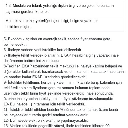
4.3. Mesleki ve teknik yeterliğe ilişkin bilgi ve belgeler ile bunların
taşıması gereken kriterler:
Mesleki ve teknik yeterliğe ilişkin bilgi, belge veya kriter
belirtilmemiştir.
5- Ekonomik açıdan en avantajlı teklif sadece fiyat esasına göre
belirlenecektir.
6- İhaleye sadece yerli istekliler katılabilecektir.
7- İhaleye teklif verecek olanların, EKAP hesabına giriş yaparak ihale
dokümanını indirmeleri zorunludur.
8-Teklifler, EKAP üzerinden teklif mektubu ile ihaleye katılım belgesi ve
diğer ekler kullanılarak hazırlanacak ve e-imza ile imzalanarak ihale tarih
ve saatine kadar EKAP üzerinden gönderilecektir.
9- İstekliler tekliflerini, her bir iş kaleminin miktarı ile bu iş kalemleri için
teklif edilen birim fiyatların çarpımı sonucu bulunan toplam bedel
üzerinden teklif birim fiyat şeklinde vereceklerdir. İhale sonucunda,
üzerine ihale yapılan istekliyle birim fiyat sözleşme imzalanacaktır.
10- Bu ihalede, işin tamamı için teklif verilecektir.
11- İstekliler teklif ettikleri bedelin %3’ünden az olmamak üzere kendi
belirleyecekleri tutarda geçici teminat vereceklerdir.
12- Bu ihalede elektronik eksiltme yapılmayacaktır.
13- Verilen tekliflerin geçerlilik süresi, ihale tarihinden itibaren 90