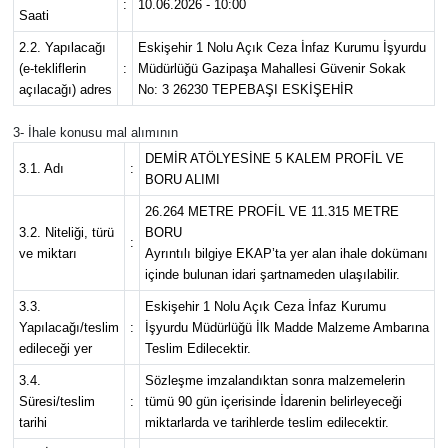
:
10.06.2026 - 10:00
Saati
2.2. Yapılacağı
Eskişehir 1 Nolu Açık Ceza İnfaz Kurumu İşyurdu
(e-tekliflerin
:
Müdürlüğü Gazipaşa Mahallesi Güvenir Sokak
açılacağı) adres
No: 3 26230 TEPEBAŞI ESKİŞEHİR
3- İhale konusu mal alımının
DEMİR ATÖLYESİNE 5 KALEM PROFİL VE
3.1. Adı
:
BORU ALIMI
26.264 METRE PROFİL VE 11.315 METRE
3.2. Niteliği, türü
BORU
:
ve miktarı
Ayrıntılı bilgiye EKAP’ta yer alan ihale dokümanı
içinde bulunan idari şartnameden ulaşılabilir.
3.3.
Eskişehir 1 Nolu Açık Ceza İnfaz Kurumu
Yapılacağı/teslim
:
İşyurdu Müdürlüğü İlk Madde Malzeme Ambarına
edileceği yer
Teslim Edilecektir.
3.4.
Sözleşme imzalandıktan sonra malzemelerin
Süresi/teslim
:
tümü 90 gün içerisinde İdarenin belirleyeceği
tarihi
miktarlarda ve tarihlerde teslim edilecektir.