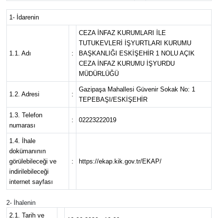
ESKİŞEHİR NÖBETÇİ ECZANELER
1- İdarenin
CEZA İNFAZ KURUMLARI İLE
Eskişehir Haber İçerikleri
TUTUKEVLERİ İŞYURTLARI KURUMU
1.1. Adı
:
BAŞKANLIĞI ESKİŞEHİR 1 NOLU AÇIK
CEZA İNFAZ KURUMU İŞYURDU
Eskişehir Hava Durumu
MÜDÜRLÜĞÜ
Gazipaşa Mahallesi Güvenir Sokak No: 1
Eskişehir Tramvay Saatleri
1.2. Adresi
:
TEPEBAŞI/ESKİŞEHİR
1.3. Telefon
Eskişehir Otobüs Saatleri
:
02223222019
numarası
1.4. İhale
dokümanının
görülebileceği ve
:
https://ekap.kik.gov.tr/EKAP/
indirilebileceği
internet sayfası
2- İhalenin
2.1. Tarih ve