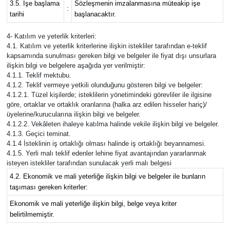
3.5. İşe başlama
Sözleşmenin imzalanmasına müteakip işe
:
tarihi
başlanacaktır.
4- Katılım ve yeterlik kriterleri:
4.1. Katılım ve yeterlik kriterlerine ilişkin istekliler tarafından e-teklif
kapsamında sunulması gereken bilgi ve belgeler ile fiyat dışı unsurlara
ilişkin bilgi ve belgelere aşağıda yer verilmiştir:
4.1.1. Teklif mektubu.
4.1.2. Teklif vermeye yetkili olunduğunu gösteren bilgi ve belgeler:
4.1.2.1. Tüzel kişilerde; isteklilerin yönetimindeki görevliler ile ilgisine
göre, ortaklar ve ortaklık oranlarına (halka arz edilen hisseler hariç)/
üyelerine/kurucularına ilişkin bilgi ve belgeler.
4.1.2.2. Vekâleten ihaleye katılma halinde vekile ilişkin bilgi ve belgeler.
4.1.3. Geçici teminat.
4.1.4 İsteklinin iş ortaklığı olması halinde iş ortaklığı beyannamesi.
4.1.5. Yerli malı teklif edenler lehine fiyat avantajından yararlanmak
isteyen istekliler tarafından sunulacak yerli malı belgesi
4.2. Ekonomik ve mali yeterliğe ilişkin bilgi ve belgeler ile bunların
taşıması gereken kriterler:
Ekonomik ve mali yeterliğe ilişkin bilgi, belge veya kriter
belirtilmemiştir.