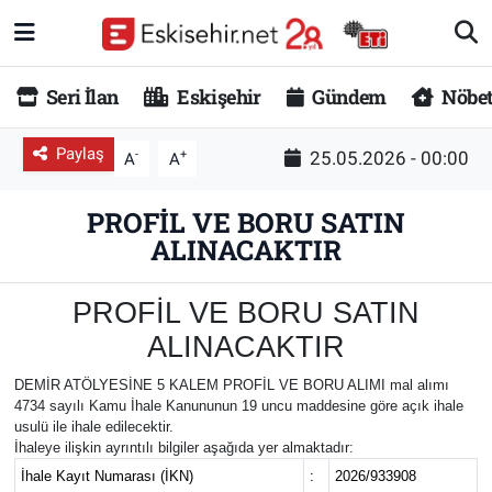
RESMİ İLANLAR
Eskişehir Nöbetçi Eczaneler
Seri İlan
Eskişehir
Gündem
Nöbet
GÜNDEM
Eskişehir Hava Durumu
Paylaş
-
+
25.05.2026 - 00:00
A
A
DÜNYA
Eskişehir Namaz Vakitleri
PROFİL VE BORU SATIN
ALINACAKTIR
SAĞLIK
Eskişehir Trafik Yoğunluk Haritası
MAGAZİN
Süper Lig Puan Durumu ve Fikstür
PROFİL VE BORU SATIN
ALINACAKTIR
KADIN
Tüm Manşetler
DEMİR ATÖLYESİNE 5 KALEM PROFİL VE BORU ALIMI mal alımı
4734 sayılı Kamu İhale Kanununun 19 uncu maddesine göre açık ihale
TEKNOLOJİ
Son Dakika Haberleri
usulü ile ihale edilecektir.
İhaleye ilişkin ayrıntılı bilgiler aşağıda yer almaktadır:
YEMEK
Haber Arşivi
İhale Kayıt Numarası (İKN)
:
2026/933908