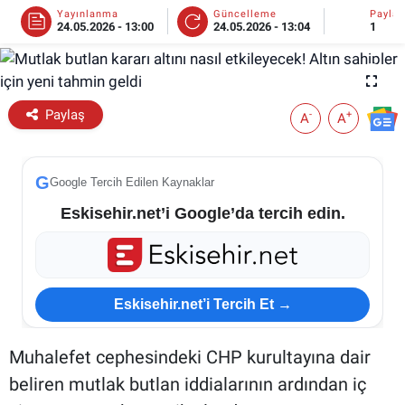
Yayınlanma
Güncelleme
Payla
24.05.2026 - 13:00
24.05.2026 - 13:04
1
ESKİŞEHİR NÖBETÇİ ECZANELER
Eskişehir Haber İçerikleri
Paylaş
-
+
A
A
Eskişehir Hava Durumu
Eskişehir Tramvay Saatleri
G
Google Tercih Edilen Kaynaklar
Eskisehir.net’i Google’da tercih edin.
Eskişehir Otobüs Saatleri
Eskisehir.net’i Tercih Et →
Muhalefet cephesindeki CHP kurultayına dair
beliren mutlak butlan iddialarının ardından iç