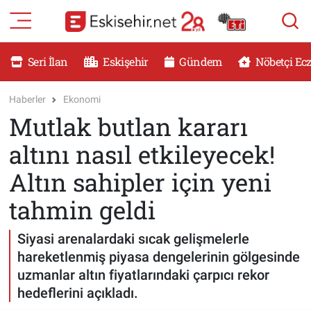
RESMİ İLANLAR
Eskişehir Nöbetçi Eczaneler
Seri İlan
Eskişehir
Gündem
Nöbetçi Ec
GÜNDEM
Eskişehir Hava Durumu
Haberler
Ekonomi
Mutlak butlan kararı
DÜNYA
Eskişehir Namaz Vakitleri
altını nasıl etkileyecek!
SAĞLIK
Eskişehir Trafik Yoğunluk Haritası
Altın sahipler için yeni
MAGAZİN
Süper Lig Puan Durumu ve Fikstür
tahmin geldi
KADIN
Tüm Manşetler
Siyasi arenalardaki sıcak gelişmelerle
hareketlenmiş piyasa dengelerinin gölgesinde
TEKNOLOJİ
Son Dakika Haberleri
uzmanlar altın fiyatlarındaki çarpıcı rekor
hedeflerini açıkladı.
YEMEK
Haber Arşivi