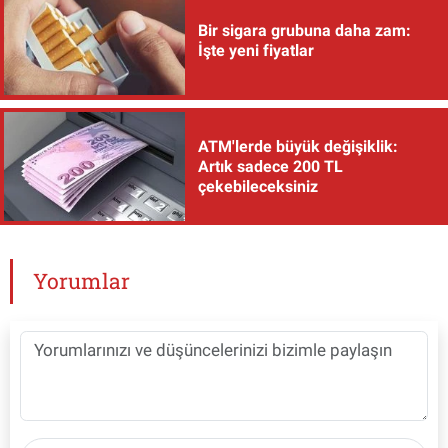
Bir sigara grubuna daha zam:
İşte yeni fiyatlar
ATM'lerde büyük değişiklik:
Artık sadece 200 TL
çekebileceksiniz
Yorumlar