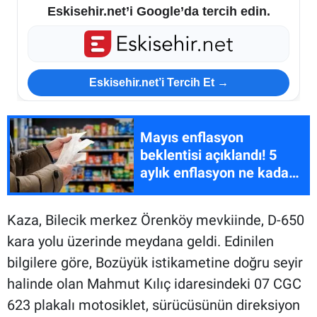
Eskisehir.net’i Google’da tercih edin.
Eskisehir.net’i Tercih Et →
Mayıs enflasyon
beklentisi açıklandı! 5
aylık enflasyon ne kadar
oldu?
Kaza, Bilecik merkez Örenköy mevkiinde, D-650
kara yolu üzerinde meydana geldi. Edinilen
bilgilere göre, Bozüyük istikametine doğru seyir
halinde olan Mahmut Kılıç idaresindeki 07 CGC
623 plakalı motosiklet, sürücüsünün direksiyon