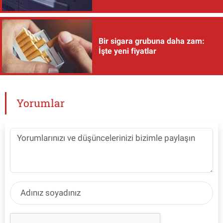
Bir sigara grubuna daha zam:
İşte yeni fiyatlar
Yorumlar