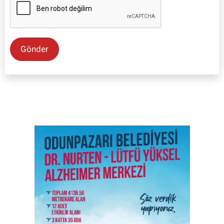
Gönder
SON İŞ İLANLARI
Tüm ilanları incele →