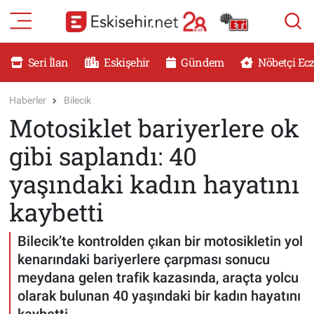
RESMİ İLANLAR
Eskişehir Nöbetçi Eczaneler
Seri İlan
Eskişehir
Gündem
Nöbetçi Ec
GÜNDEM
Eskişehir Hava Durumu
Haberler
Bilecik
Motosiklet bariyerlere ok
DÜNYA
Eskişehir Namaz Vakitleri
gibi saplandı: 40
SAĞLIK
Eskişehir Trafik Yoğunluk Haritası
yaşındaki kadın hayatını
MAGAZİN
Süper Lig Puan Durumu ve Fikstür
kaybetti
KADIN
Tüm Manşetler
Bilecik’te kontrolden çıkan bir motosikletin yol
kenarındaki bariyerlere çarpması sonucu
TEKNOLOJİ
Son Dakika Haberleri
meydana gelen trafik kazasında, araçta yolcu
olarak bulunan 40 yaşındaki bir kadın hayatını
YEMEK
Haber Arşivi
kaybetti.