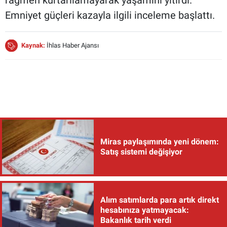
Emniyet güçleri kazayla ilgili inceleme başlattı.
Kaynak:
İhlas Haber Ajansı
Miras paylaşımında yeni dönem:
Satış sistemi değişiyor
Alım satımlarda para artık direkt
hesabınıza yatmayacak:
Bakanlık tarih verdi