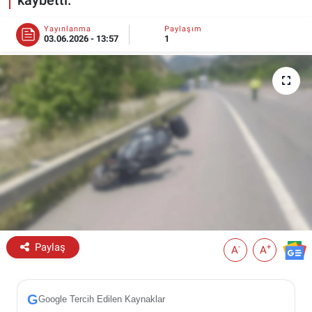
ESKİŞEHİR NÖBETÇİ ECZANELER
Yayınlanma
Paylaşım
03.06.2026 - 13:57
1
Eskişehir Haber İçerikleri
Eskişehir Hava Durumu
Eskişehir Tramvay Saatleri
Eskişehir Otobüs Saatleri
Paylaş
-
+
A
A
G
Google Tercih Edilen Kaynaklar