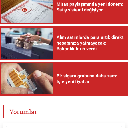
Miras paylaşımında yeni dönem:
Satış sistemi değişiyor
Alım satımlarda para artık direkt
hesabınıza yatmayacak:
Bakanlık tarih verdi
Bir sigara grubuna daha zam:
İşte yeni fiyatlar
Yorumlar