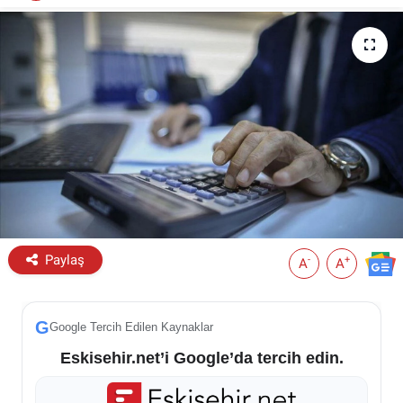
ESKİŞEHİR NÖBETÇİ ECZANELER
Eskişehir Haber İçerikleri
Eskişehir Hava Durumu
Eskişehir Tramvay Saatleri
Eskişehir Otobüs Saatleri
Paylaş
-
+
A
A
G
Google Tercih Edilen Kaynaklar
Eskisehir.net’i Google’da tercih edin.