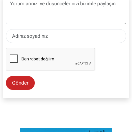
Gönder
SON İŞ İLANLARI
Tüm ilanları incele →