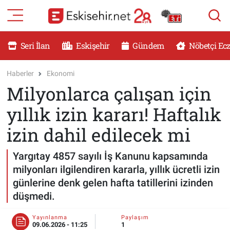
RESMİ İLANLAR
Eskişehir Nöbetçi Eczaneler
Seri İlan
Eskişehir
Gündem
Nöbetçi Ec
GÜNDEM
Eskişehir Hava Durumu
Haberler
Ekonomi
Milyonlarca çalışan için
DÜNYA
Eskişehir Namaz Vakitleri
yıllık izin kararı! Haftalık
SAĞLIK
Eskişehir Trafik Yoğunluk Haritası
izin dahil edilecek mi
MAGAZİN
Süper Lig Puan Durumu ve Fikstür
Yargıtay 4857 sayılı İş Kanunu kapsamında
milyonları ilgilendiren kararla, yıllık ücretli izin
KADIN
Tüm Manşetler
günlerine denk gelen hafta tatillerini izinden
düşmedi.
TEKNOLOJİ
Son Dakika Haberleri
Yayınlanma
Paylaşım
YEMEK
Haber Arşivi
09.06.2026 - 11:25
1