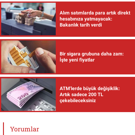
Alım satımlarda para artık direkt
hesabınıza yatmayacak:
Bakanlık tarih verdi
Bir sigara grubuna daha zam:
İşte yeni fiyatlar
ATM'lerde büyük değişiklik:
Artık sadece 200 TL
çekebileceksiniz
Yorumlar