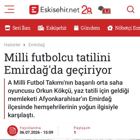
RESMİ İLANLAR
Eskişehir Nöbetçi Eczaneler
Seri İlan
Eskişehir
Gündem
Nöbetçi Ec
GÜNDEM
Eskişehir Hava Durumu
Haberler
Emirdağ
Milli futbolcu tatilini
DÜNYA
Eskişehir Namaz Vakitleri
Emirdağ'da geçiriyor
SAĞLIK
Eskişehir Trafik Yoğunluk Haritası
A Milli Futbol Takımı'nın başarılı orta saha
MAGAZİN
Süper Lig Puan Durumu ve Fikstür
oyuncusu Orkun Kökçü, yaz tatili için geldiği
memleketi Afyonkarahisar’ın Emirdağ
KADIN
Tüm Manşetler
ilçesinde hemşehrilerinin yoğun ilgisiyle
karşılaştı.
TEKNOLOJİ
Son Dakika Haberleri
Yayınlanma
Paylaşım
06.07.2026 - 15:09
1
YEMEK
Haber Arşivi