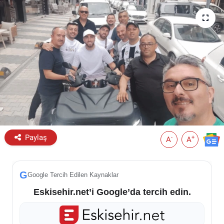
ESKİŞEHİR NÖBETÇİ ECZANELER
Eskişehir Haber İçerikleri
Eskişehir Hava Durumu
Eskişehir Tramvay Saatleri
Eskişehir Otobüs Saatleri
Paylaş
-
+
A
A
G
Google Tercih Edilen Kaynaklar
Eskisehir.net’i Google’da tercih edin.