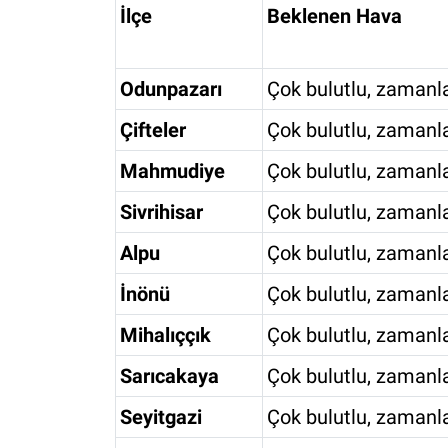
İlçe
Beklenen Hava
Odunpazarı
Çok bulutlu, zamanla
Çifteler
Çok bulutlu, zamanla
Mahmudiye
Çok bulutlu, zamanla
Sivrihisar
Çok bulutlu, zamanla
Alpu
Çok bulutlu, zamanla
İnönü
Çok bulutlu, zamanla
Mihalıççık
Çok bulutlu, zamanla
Sarıcakaya
Çok bulutlu, zamanla
Seyitgazi
Çok bulutlu, zamanla