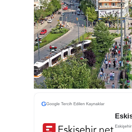
ESKİŞEHİR NÖBETÇİ ECZANELER
Eskişehir Haber İçerikleri
Eskişehir Hava Durumu
Eskişehir Tramvay Saatleri
Eskişehir Otobüs Saatleri
G
Google Tercih Edilen Kaynaklar
Eskis
Eskişehir