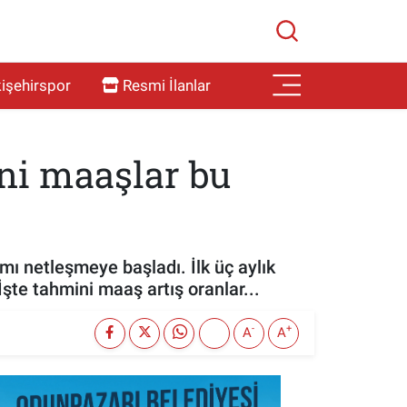
işehirspor
Resmi İlanlar
ni maaşlar bu
 netleşmeye başladı. İlk üç aylık
te tahmini maaş artış oranlar...
-
+
A
A