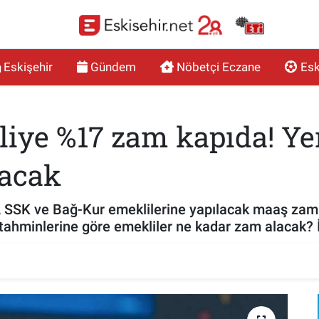
Eskişehir
Gündem
Nöbetçi Eczane
Esk
ye %17 zam kapıda! Ye
acak
SK ve Bağ-Kur emeklilerine yapılacak maaş zammı
tahminlerine göre emekliler ne kadar zam alacak? İş