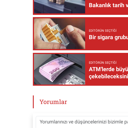
Bakanlık tarih 
EDITÖRÜN SEÇTIĞI
Bir sigara grub
EDITÖRÜN SEÇTIĞI
ATM'lerde büyük
çekebileceksin
Yorumlar