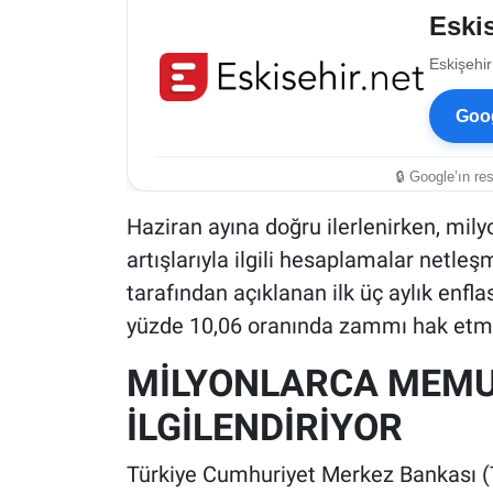
Eskis
Eskişehir
Goog
🔒 Google’ın re
Haziran ayına doğru ilerlenirken, mil
artışlarıyla ilgili hesaplamalar netle
tarafından açıklanan ilk üç aylık enfla
yüzde 10,06 oranında zammı hak etm
MİLYONLARCA MEMUR
İLGİLENDİRİYOR
Türkiye Cumhuriyet Merkez Bankası 