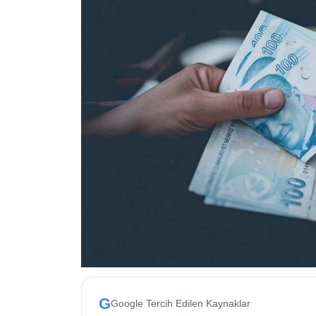
ESKİŞEHİR NÖBETÇİ ECZANELER
Eskişehir Haber İçerikleri
Eskişehir Hava Durumu
Eskişehir Tramvay Saatleri
Eskişehir Otobüs Saatleri
G
Google Tercih Edilen Kaynaklar