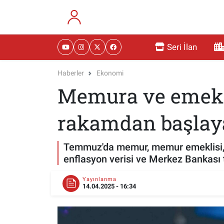
RESMİ İLANLAR
Eskişehir Nöbetçi Eczaneler
Seri İlan
GÜNDEM
Eskişehir Hava Durumu
Haberler
Ekonomi
Memura ve emekli
DÜNYA
Eskişehir Namaz Vakitleri
SAĞLIK
Eskişehir Trafik Yoğunluk Haritası
rakamdan başlay
MAGAZİN
Süper Lig Puan Durumu ve Fikstür
Temmuz'da memur, memur emeklisi, S
enflasyon verisi ve Merkez Bankası 
KADIN
Tüm Manşetler
Yayınlanma
14.04.2025 - 16:34
TEKNOLOJİ
Son Dakika Haberleri
YEMEK
Haber Arşivi