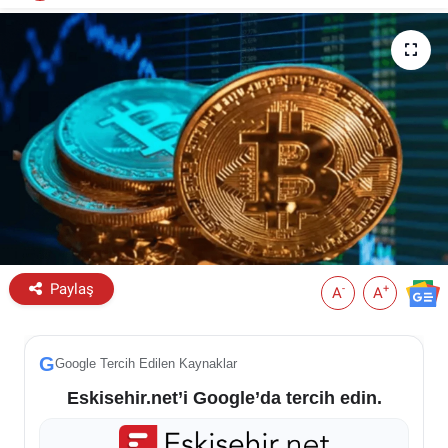
ESKİŞEHİR NÖBETÇİ ECZANELER
Eskişehir Haber İçerikleri
Eskişehir Hava Durumu
Eskişehir Tramvay Saatleri
Eskişehir Otobüs Saatleri
Paylaş
-
+
A
A
G
Google Tercih Edilen Kaynaklar
Eskisehir.net’i Google’da tercih edin.