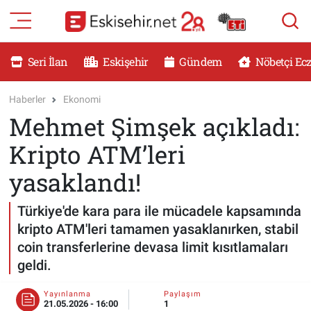
RESMİ İLANLAR
Eskişehir Nöbetçi Eczaneler
Seri İlan
Eskişehir
Gündem
Nöbetçi Ec
GÜNDEM
Eskişehir Hava Durumu
Haberler
Ekonomi
Mehmet Şimşek açıkladı:
DÜNYA
Eskişehir Namaz Vakitleri
Kripto ATM’leri
SAĞLIK
Eskişehir Trafik Yoğunluk Haritası
yasaklandı!
MAGAZİN
Süper Lig Puan Durumu ve Fikstür
Türkiye'de kara para ile mücadele kapsamında
kripto ATM'leri tamamen yasaklanırken, stabil
KADIN
Tüm Manşetler
coin transferlerine devasa limit kısıtlamaları
geldi.
TEKNOLOJİ
Son Dakika Haberleri
Yayınlanma
Paylaşım
YEMEK
Haber Arşivi
21.05.2026 - 16:00
1