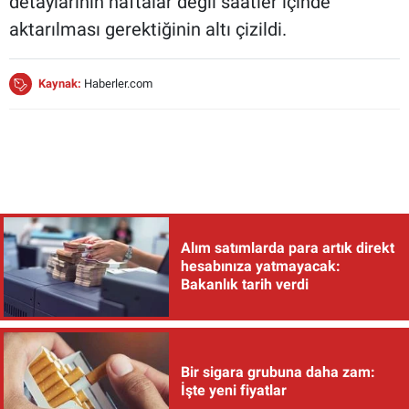
detaylarının haftalar değil saatler içinde
aktarılması gerektiğinin altı çizildi.
Kaynak:
Haberler.com
Alım satımlarda para artık direkt
hesabınıza yatmayacak:
Bakanlık tarih verdi
Bir sigara grubuna daha zam:
İşte yeni fiyatlar