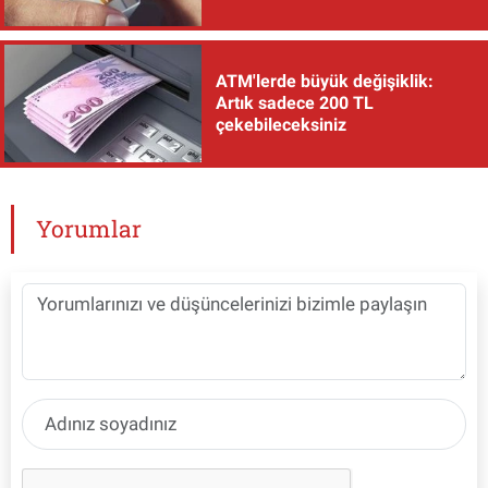
ATM'lerde büyük değişiklik:
Artık sadece 200 TL
çekebileceksiniz
Yorumlar