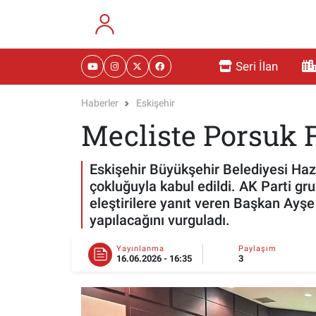
RESMİ İLANLAR
Eskişehir Nöbetçi Eczaneler
Seri İlan
GÜNDEM
Eskişehir Hava Durumu
Haberler
Eskişehir
Mecliste Porsuk F
DÜNYA
Eskişehir Namaz Vakitleri
SAĞLIK
Eskişehir Trafik Yoğunluk Haritası
Eskişehir Büyükşehir Belediyesi Hazi
çokluğuyla kabul edildi. AK Parti gru
MAGAZİN
Süper Lig Puan Durumu ve Fikstür
eleştirilere yanıt veren Başkan Ayş
yapılacağını vurguladı.
KADIN
Tüm Manşetler
Yayınlanma
Paylaşım
16.06.2026 - 16:35
3
TEKNOLOJİ
Son Dakika Haberleri
YEMEK
Haber Arşivi