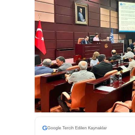
ESKİŞEHİR NÖBETÇİ ECZANELER
Eskişehir Haber İçerikleri
Eskişehir Hava Durumu
Eskişehir Tramvay Saatleri
Eskişehir Otobüs Saatleri
G
Google Tercih Edilen Kaynaklar