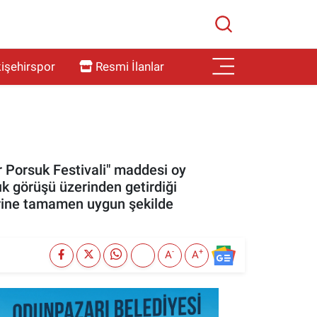
işehirspor
Resmi İlanlar
r Porsuk Festivali" maddesi oy
ık görüşü üzerinden getirdiği
lerine tamamen uygun şekilde
-
+
A
A