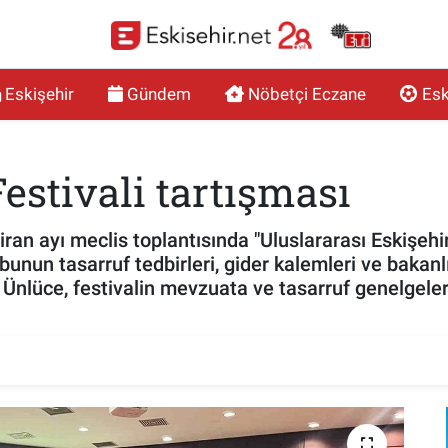
Eskişehir
Gündem
Nöbetçi Eczane
Esk
estivali tartışması
ran ayı meclis toplantısında "Uluslararası Eskişehi
bunun tasarruf tedbirleri, gider kalemleri ve bakanl
e Ünlüce, festivalin mevzuata ve tasarruf genelge