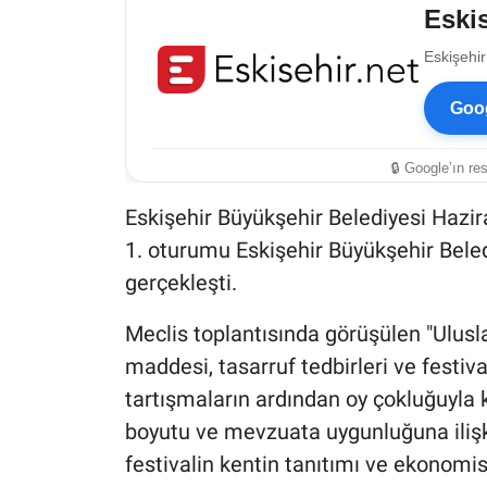
Eskis
Eskişehir
Goog
🔒 Google’ın re
Eskişehir Büyükşehir Belediyesi Hazira
1. oturumu Eskişehir Büyükşehir Bele
gerçekleşti.
Meclis toplantısında görüşülen "Ulusl
maddesi, tasarruf tedbirleri ve festi
tartışmaların ardından oy çokluğuyla k
boyutu ve mevzuata uygunluğuna ilişki
festivalin kentin tanıtımı ve ekonomi