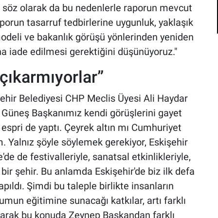
r söz olarak da bu nedenlerle raporun mevcut
aporun tasarruf tedbirlerine uygunluk, yaklaşık
modeli ve bakanlık görüşü yönlerinden yeniden
na iade edilmesi gerektiğini düşünüyoruz."
 çıkarmıyorlar”
ehir Belediyesi CHP Meclis Üyesi Ali Haydar
ep Güneş Başkanımız kendi görüşlerini gayet
 espri de yaptı. Çeyrek altın mı Cumhuriyet
m. Yalnız şöyle söylemek gerekiyor, Eskişehir
'de de festivalleriyle, sanatsal etkinlikleriyle,
an bir şehir. Bu anlamda Eskişehir'de biz ilk defa
pıldı. Şimdi bu taleple birlikte insanların
umun eğitimine sunacağı katkılar, artı farklı
olarak bu konuda Zeynep Başkandan farklı