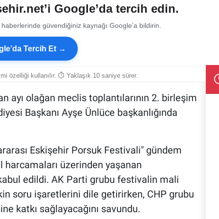
ehir.net’i Google’da tercih edin.
 haberlerinde güvendiğiniz kaynağı Google’a bildirin.
le’da Tercih Et →
smi özelliği kullanılır. ⏱ Yaklaşık 10 saniye sürer.
n ayı olağan meclis toplantılarının 2. birleşim
diyesi Başkanı Ayşe Ünlüce başkanlığında
ararası Eskişehir Porsuk Festivali" gündem
val harcamaları üzerinden yaşanan
abul edildi. AK Parti grubu festivalin mali
n soru işaretlerini dile getirirken, CHP grubu
sine katkı sağlayacağını savundu.