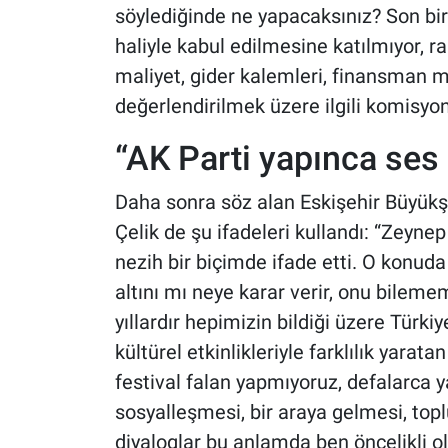
söylediğinde ne yapacaksınız? Son bi
haliyle kabul edilmesine katılmıyor, r
maliyet, gider kalemleri, finansman 
değerlendirilmek üzere ilgili komisyo
“AK Parti yapınca ses
Daha sonra söz alan Eskişehir Büyükş
Çelik de şu ifadeleri kullandı: “Zeyn
nezih bir biçimde ifade etti. O konuda
altını mı neye karar verir, onu bileme
yıllardır hepimizin bildiği üzere Türkiye
kültürel etkinlikleriyle farklılık yarat
festival falan yapmıyoruz, defalarca ya
sosyalleşmesi, bir araya gelmesi, topl
diyaloglar bu anlamda ben öncelikli 