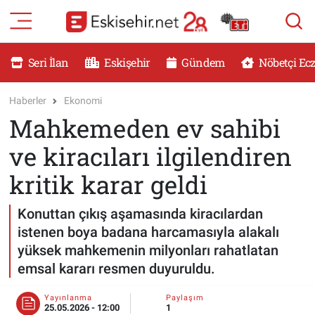
RESMİ İLANLAR
Eskişehir Nöbetçi Eczaneler
Seri İlan
Eskişehir
Gündem
Nöbetçi Ec
GÜNDEM
Eskişehir Hava Durumu
Haberler
Ekonomi
Mahkemeden ev sahibi
DÜNYA
Eskişehir Namaz Vakitleri
ve kiracıları ilgilendiren
SAĞLIK
Eskişehir Trafik Yoğunluk Haritası
kritik karar geldi
MAGAZİN
Süper Lig Puan Durumu ve Fikstür
Konuttan çıkış aşamasında kiracılardan
istenen boya badana harcamasıyla alakalı
KADIN
Tüm Manşetler
yüksek mahkemenin milyonları rahatlatan
emsal kararı resmen duyuruldu.
TEKNOLOJİ
Son Dakika Haberleri
Yayınlanma
Paylaşım
YEMEK
Haber Arşivi
25.05.2026 - 12:00
1