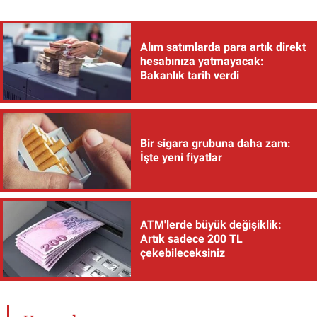
Alım satımlarda para artık direkt
hesabınıza yatmayacak:
Bakanlık tarih verdi
Bir sigara grubuna daha zam:
İşte yeni fiyatlar
ATM'lerde büyük değişiklik:
Artık sadece 200 TL
çekebileceksiniz