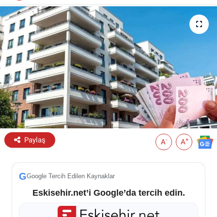
ESKİŞEHİR NÖBETÇİ ECZANELER
Eskişehir Haber İçerikleri
Eskişehir Hava Durumu
Eskişehir Tramvay Saatleri
Eskişehir Otobüs Saatleri
Paylaş
-
+
A
A
G
Google Tercih Edilen Kaynaklar
Eskisehir.net’i Google’da tercih edin.