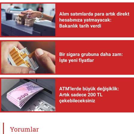
Alım satımlarda para artık direkt
hesabınıza yatmayacak:
Bakanlık tarih verdi
Bir sigara grubuna daha zam:
İşte yeni fiyatlar
ATM'lerde büyük değişiklik:
Artık sadece 200 TL
çekebileceksiniz
Yorumlar