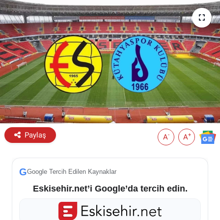
ESKİŞEHİR NÖBETÇİ ECZANELER
Eskişehir Haber İçerikleri
Eskişehir Hava Durumu
Eskişehir Tramvay Saatleri
Eskişehir Otobüs Saatleri
Paylaş
-
+
A
A
G
Google Tercih Edilen Kaynaklar
Eskisehir.net’i Google’da tercih edin.