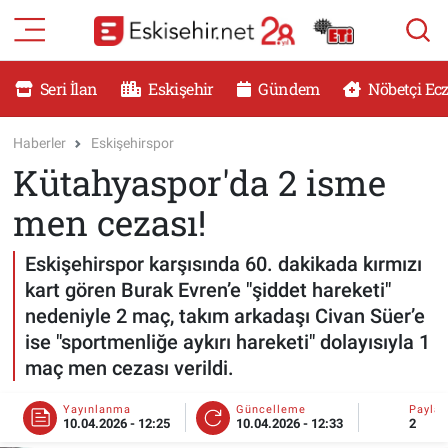
RESMİ İLANLAR
Eskişehir Nöbetçi Eczaneler
Seri İlan
Eskişehir
Gündem
Nöbetçi Ec
GÜNDEM
Eskişehir Hava Durumu
Haberler
Eskişehirspor
Kütahyaspor'da 2 isme
DÜNYA
Eskişehir Namaz Vakitleri
men cezası!
SAĞLIK
Eskişehir Trafik Yoğunluk Haritası
Eskişehirspor karşısında 60. dakikada kırmızı
MAGAZİN
Süper Lig Puan Durumu ve Fikstür
kart gören Burak Evren’e "şiddet hareketi"
nedeniyle 2 maç, takım arkadaşı Civan Süer’e
KADIN
Tüm Manşetler
ise "sportmenliğe aykırı hareketi" dolayısıyla 1
maç men cezası verildi.
TEKNOLOJİ
Son Dakika Haberleri
Yayınlanma
Güncelleme
Payla
10.04.2026 - 12:25
10.04.2026 - 12:33
2
YEMEK
Haber Arşivi