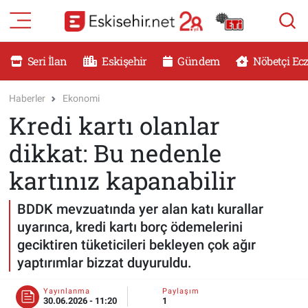
RESMİ İLANLAR
Eskişehir Nöbetçi Eczaneler
Seri İlan
Eskişehir
Gündem
Nöbetçi Ec
GÜNDEM
Eskişehir Hava Durumu
Haberler
Ekonomi
Kredi kartı olanlar
DÜNYA
Eskişehir Namaz Vakitleri
dikkat: Bu nedenle
SAĞLIK
Eskişehir Trafik Yoğunluk Haritası
kartınız kapanabilir
MAGAZİN
Süper Lig Puan Durumu ve Fikstür
BDDK mevzuatında yer alan katı kurallar
uyarınca, kredi kartı borç ödemelerini
KADIN
Tüm Manşetler
geciktiren tüketicileri bekleyen çok ağır
yaptırımlar bizzat duyuruldu.
TEKNOLOJİ
Son Dakika Haberleri
Yayınlanma
Paylaşım
YEMEK
Haber Arşivi
30.06.2026 - 11:20
1