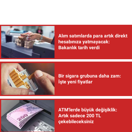
Alım satımlarda para artık direkt
hesabınıza yatmayacak:
Bakanlık tarih verdi
Bir sigara grubuna daha zam:
İşte yeni fiyatlar
ATM'lerde büyük değişiklik:
Artık sadece 200 TL
çekebileceksiniz