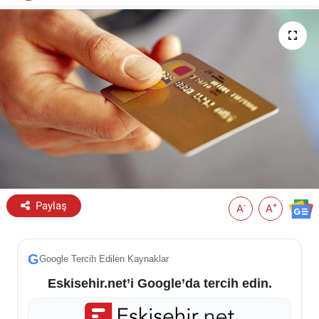
ESKİŞEHİR NÖBETÇİ ECZANELER
Eskişehir Haber İçerikleri
Eskişehir Hava Durumu
Eskişehir Tramvay Saatleri
Eskişehir Otobüs Saatleri
Paylaş
-
+
A
A
G
Google Tercih Edilen Kaynaklar
Eskisehir.net’i Google’da tercih edin.