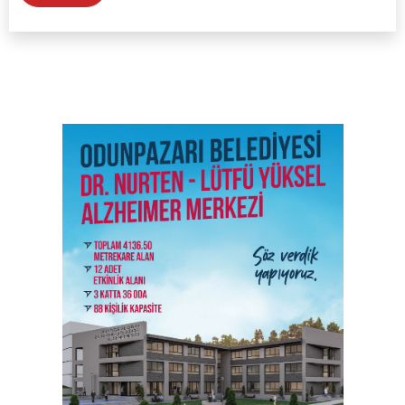
SON İŞ İLANLARI
Tüm ilanları incele →