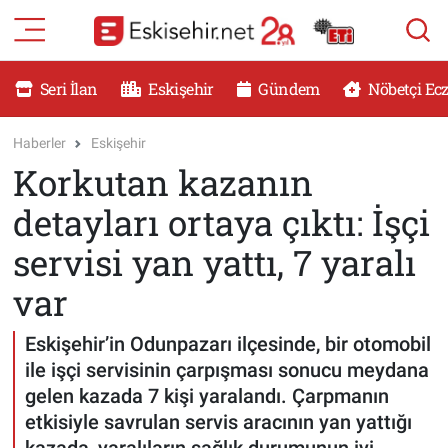
RESMİ İLANLAR
Eskişehir Nöbetçi Eczaneler
Seri İlan
Eskişehir
Gündem
Nöbetçi Ec
GÜNDEM
Eskişehir Hava Durumu
Haberler
Eskişehir
Korkutan kazanın
DÜNYA
Eskişehir Namaz Vakitleri
detayları ortaya çıktı: İşçi
SAĞLIK
Eskişehir Trafik Yoğunluk Haritası
servisi yan yattı, 7 yaralı
MAGAZİN
Süper Lig Puan Durumu ve Fikstür
var
KADIN
Tüm Manşetler
Eskişehir’in Odunpazarı ilçesinde, bir otomobil
ile işçi servisinin çarpışması sonucu meydana
TEKNOLOJİ
Son Dakika Haberleri
gelen kazada 7 kişi yaralandı. Çarpmanın
etkisiyle savrulan servis aracının yan yattığı
YEMEK
Haber Arşivi
kazada, yaralıların sağlık durumunun iyi