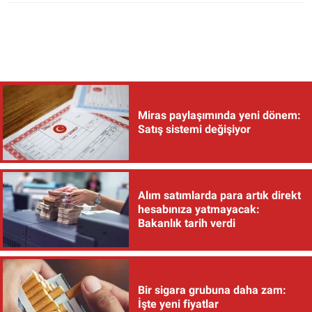
Miras paylaşımında yeni dönem:
Satış sistemi değişiyor
Alım satımlarda para artık direkt
hesabınıza yatmayacak:
Bakanlık tarih verdi
Bir sigara grubuna daha zam:
İşte yeni fiyatlar