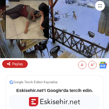
ESKİŞEHİR NÖBETÇİ ECZANELER
Eskişehir Haber İçerikleri
Eskişehir Hava Durumu
Eskişehir Tramvay Saatleri
Eskişehir Otobüs Saatleri
Paylaş
-
+
A
A
G
Google Tercih Edilen Kaynaklar
Eskisehir.net’i Google’da tercih edin.