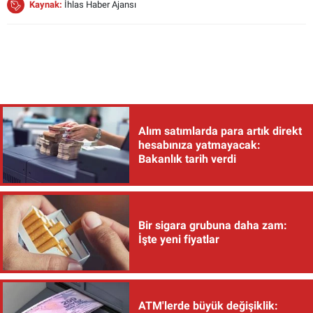
Kaynak:
İhlas Haber Ajansı
Alım satımlarda para artık direkt
hesabınıza yatmayacak:
Bakanlık tarih verdi
Bir sigara grubuna daha zam:
İşte yeni fiyatlar
ATM'lerde büyük değişiklik: