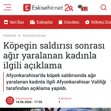
RESMİ İLANLAR
Eskişehir Nöbetçi Eczaneler
Seri İlan
Eskişehir
Gündem
Nöbetçi Ec
GÜNDEM
Eskişehir Hava Durumu
Haberler
Afyonkarahisar
Köpegin saldırısı sonrası
DÜNYA
Eskişehir Namaz Vakitleri
ağır yaralanan kadınla
SAĞLIK
Eskişehir Trafik Yoğunluk Haritası
ilgili açıklama
MAGAZİN
Süper Lig Puan Durumu ve Fikstür
Afyonkarahisar'da köpek saldırısında ağır
yaralanan kadınla ilgili Afyonkarahisar Valiliği
KADIN
Tüm Manşetler
tarafından açıklama yapıldı.
TEKNOLOJİ
Son Dakika Haberleri
Yayınlanma
Paylaşım
14.06.2026 - 17:55
1
YEMEK
Haber Arşivi