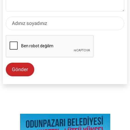
Gönder
SON İŞ İLANLARI
Tüm ilanları incele →