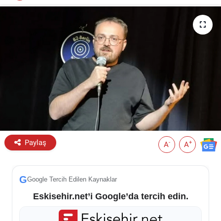
ESKİŞEHİR NÖBETÇİ ECZANELER
Eskişehir Haber İçerikleri
Eskişehir Hava Durumu
Eskişehir Tramvay Saatleri
Eskişehir Otobüs Saatleri
Paylaş
-
+
A
A
G
Google Tercih Edilen Kaynaklar
Eskisehir.net’i Google’da tercih edin.