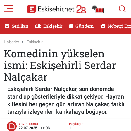
RESMİ İLANLAR
Eskişehir Nöbetçi Eczaneler
Seri İlan
Eskişehir
Gündem
Nöbetçi Ec
GÜNDEM
Eskişehir Hava Durumu
Haberler
Eskişehir
Komedinin yükselen
DÜNYA
Eskişehir Namaz Vakitleri
ismi: Eskişehirli Serdar
SAĞLIK
Eskişehir Trafik Yoğunluk Haritası
Nalçakar
MAGAZİN
Süper Lig Puan Durumu ve Fikstür
Eskişehirli Serdar Nalçakar, son dönemde
stand up gösterileriyle dikkat çekiyor. Hayran
KADIN
Tüm Manşetler
kitlesini her geçen gün artıran Nalçakar, farklı
tarzıyla izleyenleri kahkahaya boğuyor.
TEKNOLOJİ
Son Dakika Haberleri
Yayınlanma
Paylaşım
YEMEK
Haber Arşivi
22.07.2025 - 11:03
1