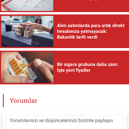
Alım satımlarda para artık direkt
hesabınıza yatmayacak:
Bakanlık tarih verdi
Bir sigara grubuna daha zam:
İşte yeni fiyatlar
Yorumlar