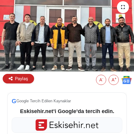
ESKİŞEHİR NÖBETÇİ ECZANELER
Eskişehir Haber İçerikleri
Eskişehir Hava Durumu
Eskişehir Tramvay Saatleri
Eskişehir Otobüs Saatleri
Paylaş
-
+
A
A
G
Google Tercih Edilen Kaynaklar
Eskisehir.net’i Google’da tercih edin.