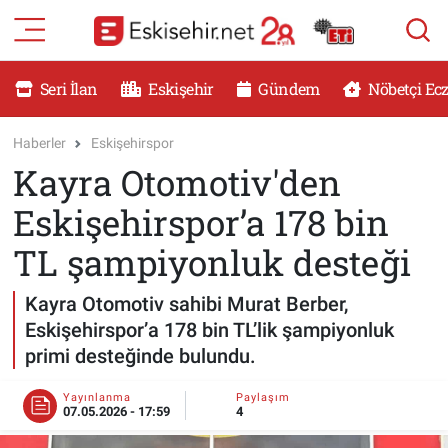
RESMİ İLANLAR
Eskişehir Nöbetçi Eczaneler
Seri İlan
Eskişehir
Gündem
Nöbetçi Ec
GÜNDEM
Eskişehir Hava Durumu
Haberler
Eskişehirspor
Kayra Otomotiv'den
DÜNYA
Eskişehir Namaz Vakitleri
Eskişehirspor’a 178 bin
SAĞLIK
Eskişehir Trafik Yoğunluk Haritası
TL şampiyonluk desteği
MAGAZİN
Süper Lig Puan Durumu ve Fikstür
Kayra Otomotiv sahibi Murat Berber,
Eskişehirspor’a 178 bin TL’lik şampiyonluk
KADIN
Tüm Manşetler
primi desteğinde bulundu.
TEKNOLOJİ
Son Dakika Haberleri
Yayınlanma
Paylaşım
07.05.2026 - 17:59
4
YEMEK
Haber Arşivi