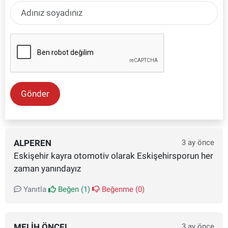
Gönder
ALPEREN
3 ay önce
Eskişehir kayra otomotiv olarak Eskişehirsporun her
zaman yanındayız
Yanıtla
Beğen (
1
)
Beğenme (
0
)
MELIH ÖNCEL
3 ay önce