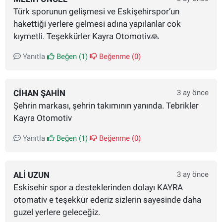
Türk sporunun gelişmesi ve Eskişehirspor’un
hakettiği yerlere gelmesi adına yapılanlar cok
kıymetli. Teşekkürler Kayra Otomotiv🙏
Yanıtla
Beğen (
1
)
Beğenme (
0
)
CIHAN ŞAHIN
3 ay önce
Şehrin markası, şehrin takımının yanında. Tebrikler
Kayra Otomotiv
Yanıtla
Beğen (
1
)
Beğenme (
0
)
ALI UZUN
3 ay önce
Eskisehir spor a desteklerinden dolayı KAYRA
otomativ e teşekkür ederiz sizlerin sayesinde daha
guzel yerlere geleceğiz.