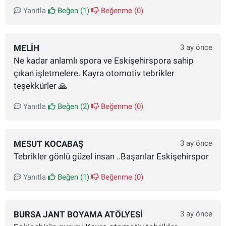
Yanıtla
Beğen (
1
)
Beğenme (
0
)
MELIH
3 ay önce
Ne kadar anlamlı spora ve Eskişehirspora sahip
çıkan işletmelere. Kayra otomotiv tebrikler
teşekkürler 🙏
Yanıtla
Beğen (
2
)
Beğenme (
0
)
MESUT KOCABAŞ
3 ay önce
Tebrikler gönlü güzel insan ..Başarılar Eskişehirspor
Yanıtla
Beğen (
1
)
Beğenme (
0
)
BURSA JANT BOYAMA ATÖLYESI
3 ay önce