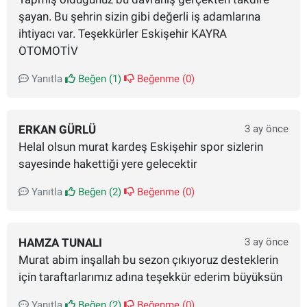
şayan. Bu şehrin sizin gibi değerli iş adamlarına
ihtiyacı var. Teşekkürler Eskişehir KAYRA
OTOMOTİV
Yanıtla
Beğen (
1
)
Beğenme (
0
)
ERKAN GÜRLÜ
3 ay önce
Helal olsun murat kardeş Eskişehir spor sizlerin
sayesinde hakettiği yere gelecektir
Yanıtla
Beğen (
2
)
Beğenme (
0
)
HAMZA TUNALI
3 ay önce
Murat abim inşallah bu sezon çıkıyoruz desteklerin
için taraftarlarımız adına teşekkür ederim büyüksün
Yanıtla
Beğen (
2
)
Beğenme (
0
)