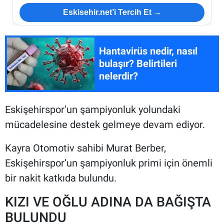
Eskisehir.net’i Tercih Et →
Hantavirüs nedir, nasıl
bulaşır? Belirtileri
nelerdir?
Eskişehirspor’un şampiyonluk yolundaki
mücadelesine destek gelmeye devam ediyor.
Kayra Otomotiv sahibi Murat Berber,
Eskişehirspor’un şampiyonluk primi için önemli
bir nakit katkıda bulundu.
KIZI VE OĞLU ADINA DA BAĞIŞTA
BULUNDU