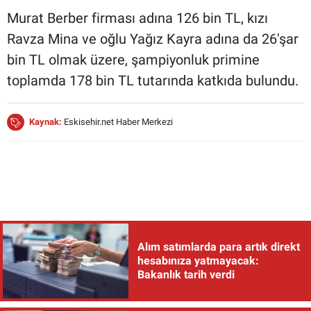
Murat Berber firması adına 126 bin TL, kızı
Ravza Mina ve oğlu Yağız Kayra adına da 26'şar
bin TL olmak üzere, şampiyonluk primine
toplamda 178 bin TL tutarında katkıda bulundu.
Kaynak:
Eskisehir.net Haber Merkezi
Alım satımlarda para artık direkt
hesabınıza yatmayacak:
Bakanlık tarih verdi