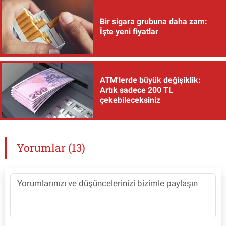
Bir sigara grubuna daha zam:
İşte yeni fiyatlar
ATM'lerde büyük değişiklik:
Artık sadece 200 TL
çekebileceksiniz
Yorumlar (13)