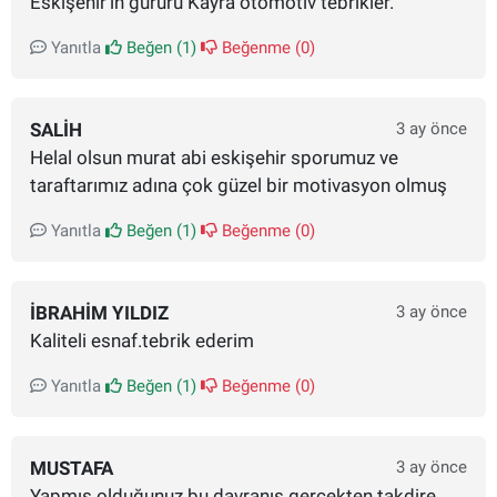
Eskişehir'in gururu Kayra otomotiv tebrikler.
Yanıtla
Beğen (
1
)
Beğenme (
0
)
SALIH
3 ay önce
Helal olsun murat abi eskişehir sporumuz ve
taraftarımız adına çok güzel bir motivasyon olmuş
Yanıtla
Beğen (
1
)
Beğenme (
0
)
İBRAHIM YILDIZ
3 ay önce
Kaliteli esnaf.tebrik ederim
Yanıtla
Beğen (
1
)
Beğenme (
0
)
MUSTAFA
3 ay önce
Yapmış olduğunuz bu davranış gerçekten takdire