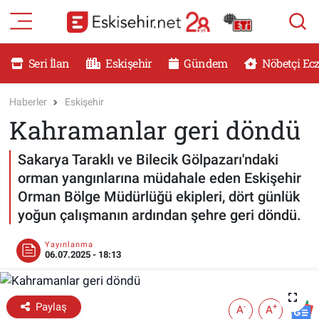
RESMİ İLANLAR
Eskişehir Nöbetçi Eczaneler
Seri İlan
Eskişehir
Gündem
Nöbetçi Ec
GÜNDEM
Eskişehir Hava Durumu
Haberler
Eskişehir
Kahramanlar geri döndü
DÜNYA
Eskişehir Namaz Vakitleri
Sakarya Taraklı ve Bilecik Gölpazarı'ndaki
SAĞLIK
Eskişehir Trafik Yoğunluk Haritası
orman yangınlarına müdahale eden Eskişehir
Orman Bölge Müdürlüğü ekipleri, dört günlük
MAGAZİN
Süper Lig Puan Durumu ve Fikstür
yoğun çalışmanın ardından şehre geri döndü.
KADIN
Tüm Manşetler
Yayınlanma
06.07.2025 - 18:13
TEKNOLOJİ
Son Dakika Haberleri
Paylaş
YEMEK
Haber Arşivi
-
+
A
A