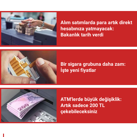
Alım satımlarda para artık direkt
hesabınıza yatmayacak:
Bakanlık tarih verdi
Bir sigara grubuna daha zam:
İşte yeni fiyatlar
ATM'lerde büyük değişiklik:
Artık sadece 200 TL
çekebileceksiniz