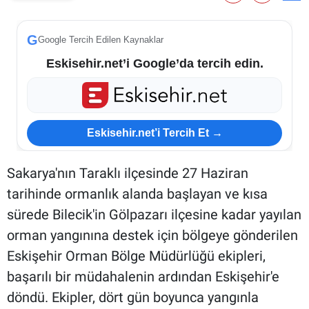
ESKİŞEHİR NÖBETÇİ ECZANELER
G
Google Tercih Edilen Kaynaklar
Eskişehir Haber İçerikleri
Eskisehir.net’i Google’da tercih edin.
Eskişehir Hava Durumu
Eskişehir Tramvay Saatleri
Eskisehir.net’i Tercih Et →
Eskişehir Otobüs Saatleri
Sakarya'nın Taraklı ilçesinde 27 Haziran
tarihinde ormanlık alanda başlayan ve kısa
sürede Bilecik'in Gölpazarı ilçesine kadar yayılan
orman yangınına destek için bölgeye gönderilen
Eskişehir Orman Bölge Müdürlüğü ekipleri,
başarılı bir müdahalenin ardından Eskişehir'e
döndü. Ekipler, dört gün boyunca yangınla