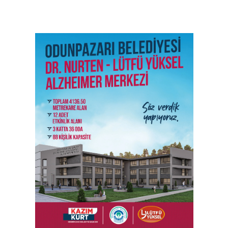
SON İŞ İLANLARI
Tüm ilanları incele →