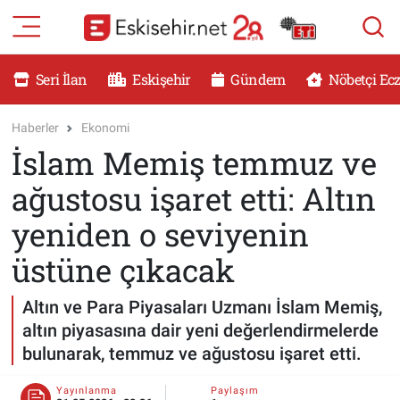
RESMİ İLANLAR
Eskişehir Nöbetçi Eczaneler
Seri İlan
Eskişehir
Gündem
Nöbetçi Ec
GÜNDEM
Eskişehir Hava Durumu
Haberler
Ekonomi
İslam Memiş temmuz ve
DÜNYA
Eskişehir Namaz Vakitleri
ağustosu işaret etti: Altın
SAĞLIK
Eskişehir Trafik Yoğunluk Haritası
yeniden o seviyenin
MAGAZİN
Süper Lig Puan Durumu ve Fikstür
üstüne çıkacak
KADIN
Tüm Manşetler
Altın ve Para Piyasaları Uzmanı İslam Memiş,
altın piyasasına dair yeni değerlendirmelerde
TEKNOLOJİ
Son Dakika Haberleri
bulunarak, temmuz ve ağustosu işaret etti.
YEMEK
Haber Arşivi
Yayınlanma
Paylaşım