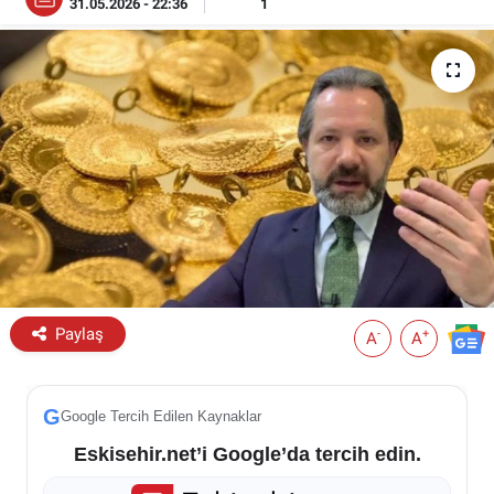
31.05.2026 - 22:36
1
ESKİŞEHİR NÖBETÇİ ECZANELER
Eskişehir Haber İçerikleri
Eskişehir Hava Durumu
Eskişehir Tramvay Saatleri
Eskişehir Otobüs Saatleri
Paylaş
-
+
A
A
G
Google Tercih Edilen Kaynaklar
Eskisehir.net’i Google’da tercih edin.