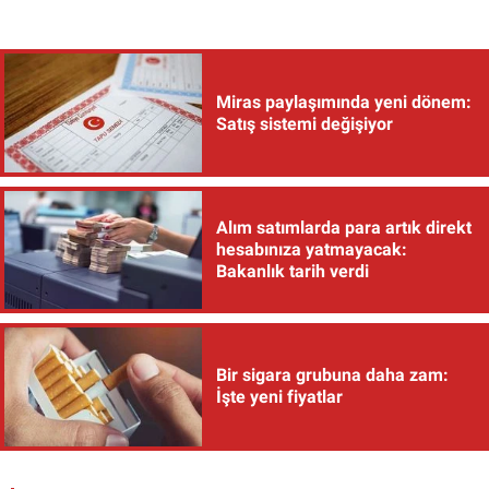
Miras paylaşımında yeni dönem:
Satış sistemi değişiyor
Alım satımlarda para artık direkt
hesabınıza yatmayacak:
Bakanlık tarih verdi
Bir sigara grubuna daha zam:
İşte yeni fiyatlar