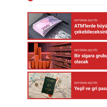
EDITÖRÜN SEÇTIĞI
ATM'lerde büyük
çekebileceksin
EDITÖRÜN SEÇTIĞI
Bir sigara grub
olacak
EDITÖRÜN SEÇTIĞI
Yeşil ve gri pas