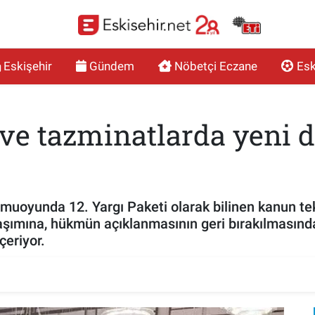
Eskişehir
Gündem
Nöbetçi Eczane
Esk
s ve tazminatlarda yeni 
amuoyunda 12. Yargı Paketi olarak bilinen kanun te
ylaşımına, hükmün açıklanmasının geri bırakılmasınd
çeriyor.