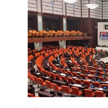
ESKİŞEHİR NÖBETÇİ ECZANELER
Eskişehir Haber İçerikleri
Eskişehir Hava Durumu
Eskişehir Tramvay Saatleri
Eskişehir Otobüs Saatleri