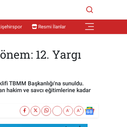
işehirspor
Resmi İlanlar
dönem: 12. Yargı
klifi TBMM Başkanlığı'na sunuldu.
an hakim ve savcı eğitimlerine kadar
-
+
A
A