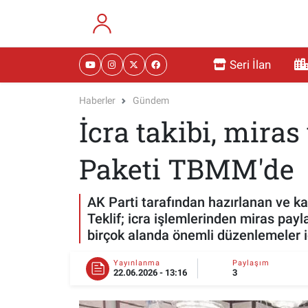
RESMİ İLANLAR
Eskişehir Nöbetçi Eczaneler
Seri İlan
GÜNDEM
Eskişehir Hava Durumu
Haberler
Gündem
İcra takibi, mira
DÜNYA
Eskişehir Namaz Vakitleri
SAĞLIK
Eskişehir Trafik Yoğunluk Haritası
Paketi TBMM'de
MAGAZİN
Süper Lig Puan Durumu ve Fikstür
AK Parti tarafından hazırlanan ve k
Teklif; icra işlemlerinden miras pa
KADIN
Tüm Manşetler
birçok alanda önemli düzenlemeler i
TEKNOLOJİ
Son Dakika Haberleri
Yayınlanma
Paylaşım
22.06.2026 - 13:16
3
YEMEK
Haber Arşivi