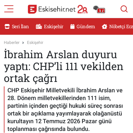
RESMİ İLANLAR
Eskişehir Nöbetçi Eczaneler
Seri İlan
Eskişehir
Gündem
Nöbetçi Ec
GÜNDEM
Eskişehir Hava Durumu
Haberler
Eskişehir
İbrahim Arslan duyuru
DÜNYA
Eskişehir Namaz Vakitleri
yaptı: CHP’li 111 vekilden
SAĞLIK
Eskişehir Trafik Yoğunluk Haritası
ortak çağrı
MAGAZİN
Süper Lig Puan Durumu ve Fikstür
CHP Eskişehir Milletvekili İbrahim Arslan ve
28. Dönem milletvekillerinden 111 isim,
KADIN
Tüm Manşetler
partinin içinden geçtiği hukuki süreç sonrası
ortak bir açıklama yayımlayarak olağanüstü
TEKNOLOJİ
Son Dakika Haberleri
kurultayın 12 Temmuz 2026 Pazar günü
toplanması çağrısında bulundu.
YEMEK
Haber Arşivi