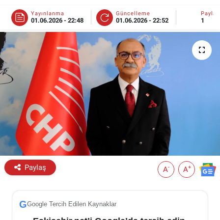
Yayınlanma
Güncelleme
Payla
ESKİŞEHİR NÖBETÇİ ECZANELER
01.06.2026 - 22:48
01.06.2026 - 22:52
1
Eskişehir Haber İçerikleri
Eskişehir Hava Durumu
Eskişehir Tramvay Saatleri
Eskişehir Otobüs Saatleri
Paylaş
-
+
A
A
G
Google Tercih Edilen Kaynaklar