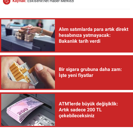
Kaynak:
Eskisehir.net Haber Merkezi
Alım satımlarda para artık direkt
hesabınıza yatmayacak:
Bakanlık tarih verdi
Bir sigara grubuna daha zam:
İşte yeni fiyatlar
ATM'lerde büyük değişiklik:
Artık sadece 200 TL
çekebileceksiniz