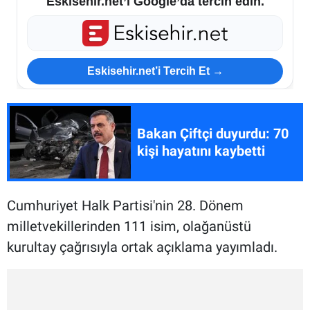
Eskisehir.net’i Google’da tercih edin.
Eskisehir.net’i Tercih Et →
Bakan Çiftçi duyurdu: 70
kişi hayatını kaybetti
Cumhuriyet Halk Partisi'nin 28. Dönem
milletvekillerinden 111 isim, olağanüstü
kurultay çağrısıyla ortak açıklama yayımladı.