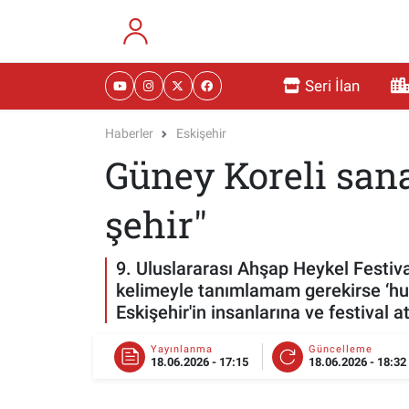
RESMİ İLANLAR
Eskişehir Nöbetçi Eczaneler
Seri İlan
GÜNDEM
Eskişehir Hava Durumu
Haberler
Eskişehir
Güney Koreli san
DÜNYA
Eskişehir Namaz Vakitleri
SAĞLIK
Eskişehir Trafik Yoğunluk Haritası
şehir"
MAGAZİN
Süper Lig Puan Durumu ve Fikstür
9. Uluslararası Ahşap Heykel Festiva
kelimeyle tanımlamam gerekirse ‘huz
KADIN
Tüm Manşetler
Eskişehir'in insanlarına ve festival 
TEKNOLOJİ
Son Dakika Haberleri
Yayınlanma
Güncelleme
18.06.2026 - 17:15
18.06.2026 - 18:32
YEMEK
Haber Arşivi