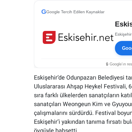
ESKİŞEHİR NÖBETÇİ ECZANELER
G
Google Tercih Edilen Kaynaklar
Eskis
Eskişehir Haber İçerikleri
Eskişehir
Eskişehir Hava Durumu
Goog
Eskişehir Tramvay Saatleri
🔒 Google’ın re
Eskişehir Otobüs Saatleri
Eskişehir’de Odunpazarı Belediyesi ta
Uluslararası Ahşap Heykel Festivali, 6’
sıra farklı ülkelerden sanatçıların kat
sanatçıları Weongeun Kim ve Gyuyoun
çalışmalarını sürdürdü. Festival boy
Eskişehir’i yakından tanıma fırsatı b
övgüyle bahsetti.