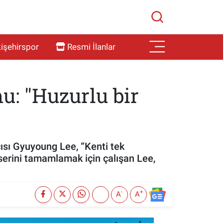
işehirspor
Resmi İlanlar
u: "Huzurlu bir
çısı Gyuyoung Lee, “Kenti tek
serini tamamlamak için çalışan Lee,
-
+
A
A