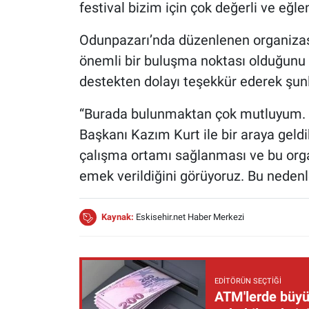
festival bizim için çok değerli ve eğle
Odunpazarı’nda düzenlenen organizasy
önemli bir buluşma noktası olduğunu di
destekten dolayı teşekkür ederek şunl
“Burada bulunmaktan çok mutluyum. F
Başkanı Kazım Kurt ile bir araya geldi
çalışma ortamı sağlanması ve bu orga
emek verildiğini görüyoruz. Bu nedenl
Kaynak:
Eskisehir.net Haber Merkezi
EDITÖRÜN SEÇTIĞI
ATM'lerde büyük