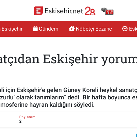
Eskişehir
Gündem
Nöbetçi Eczane
Esk
atçıdan Eskişehir yorum
li için Eskişehir'e gelen Güney Koreli heykel sanat
urlu’ olarak tanımlarım” dedi. Bir hafta boyunca e
atmosferine hayran kaldığını söyledi.
Paylaşım
2