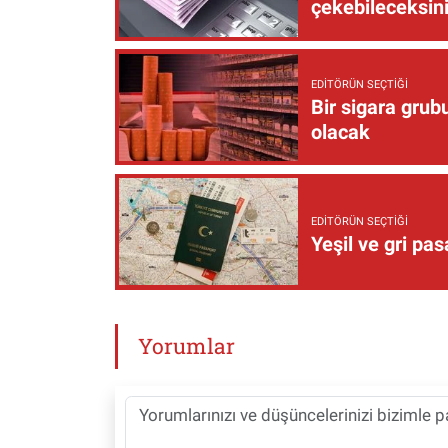
çekebileceksin
EDITÖRÜN SEÇTIĞI
Bir sigara grub
olacak
EDITÖRÜN SEÇTIĞI
Yeşil ve gri pas
Yorumlar