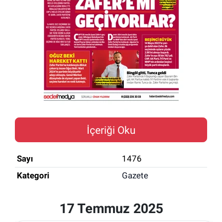
ESKİŞEHİR NÖBETÇİ ECZANELER
Eskişehir Haber İçerikleri
Eskişehir Hava Durumu
Eskişehir Tramvay Saatleri
Eskişehir Otobüs Saatleri
İçeriği Oku
Sayı
1476
Kategori
Gazete
17 Temmuz 2025