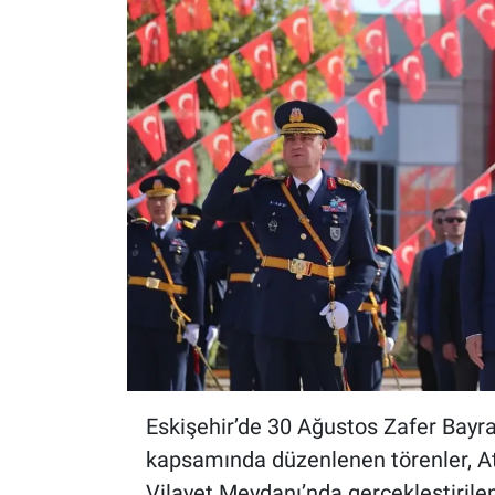
ESKİŞEHİR NÖBETÇİ ECZANELER
Eskişehir Haber İçerikleri
Eskişehir Hava Durumu
Eskişehir Tramvay Saatleri
Eskişehir Otobüs Saatleri
Eskişehir’de 30 Ağustos Zafer Bayra
kapsamında düzenlenen törenler, At
Vilayet Meydanı’nda gerçekleştirile