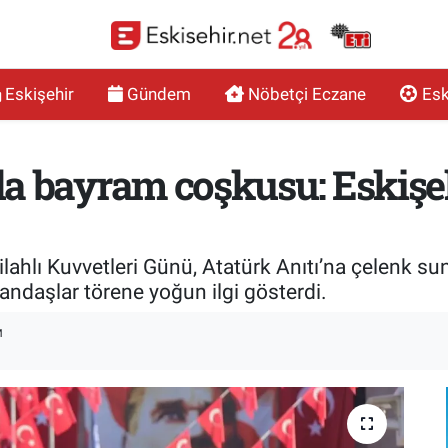
Eskişehir
Gündem
Nöbetçi Eczane
Esk
 bayram coşkusu: Eskişehi
ahlı Kuvvetleri Günü, Atatürk Anıtı’na çelenk sun
atandaşlar törene yoğun ilgi gösterdi.
M