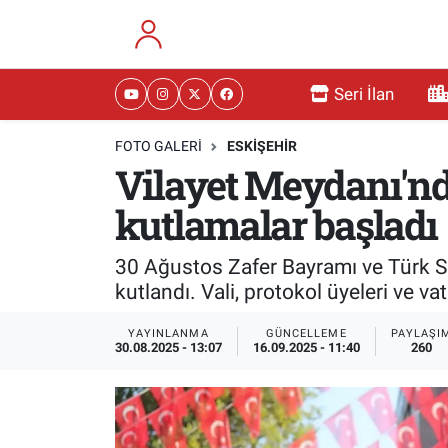
RESMİ İLANLAR
Eskişehir Nöbetçi Eczaneler
Seri İlan
GÜNDEM
Eskişehir Hava Durumu
FOTO GALERI
ESKIŞEHIR
Vilayet Meydanı'nda
DÜNYA
Eskişehir Namaz Vakitleri
kutlamalar başladı
SAĞLIK
Eskişehir Trafik Yoğunluk Haritası
30 Ağustos Zafer Bayramı ve Türk Sil
MAGAZİN
Süper Lig Puan Durumu ve Fikstür
kutlandı. Vali, protokol üyeleri ve v
KADIN
Tüm Manşetler
YAYINLANMA
GÜNCELLEME
PAYLAŞI
30.08.2025 - 13:07
16.09.2025 - 11:40
260
TEKNOLOJİ
Son Dakika Haberleri
YEMEK
Haber Arşivi