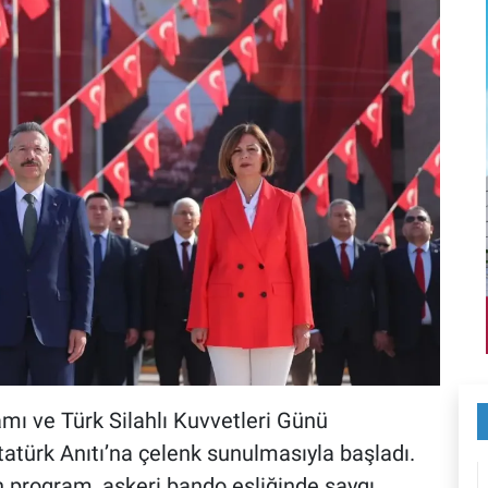
mı ve Türk Silahlı Kuvvetleri Günü
atürk Anıtı’na çelenk sunulmasıyla başladı.
n program, askeri bando eşliğinde saygı