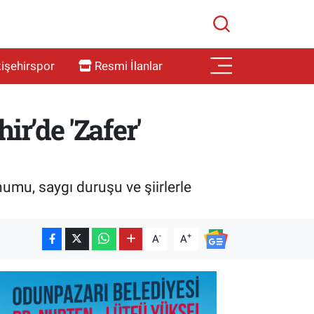
işehirspor
Resmi İlanlar
r’de 'Zafer'
umu, saygı duruşu ve şiirlerle
-
+
A
A