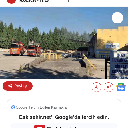
16.06.2026 - 13:25
1
ESKİŞEHİR NÖBETÇİ ECZANELER
Eskişehir Haber İçerikleri
Eskişehir Hava Durumu
Eskişehir Tramvay Saatleri
Eskişehir Otobüs Saatleri
Paylaş
-
+
A
A
G
Google Tercih Edilen Kaynaklar
Eskisehir.net’i Google’da tercih edin.