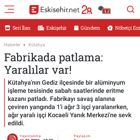
RESMİ İLANLAR
Eskişehir Nöbetçi Eczaneler
Seri İlan
Eskişehir
Gündem
Nöbetçi Ec
GÜNDEM
Eskişehir Hava Durumu
Haberler
Kütahya
Fabrikada patlama:
DÜNYA
Eskişehir Namaz Vakitleri
Yaralılar var!
SAĞLIK
Eskişehir Trafik Yoğunluk Haritası
Kütahya'nın Gediz ilçesinde bir alüminyum
MAGAZİN
Süper Lig Puan Durumu ve Fikstür
işleme tesisinde sabah saatlerinde eritme
kazanı patladı. Fabrikayı savaş alanına
KADIN
Tüm Manşetler
çeviren yangında 1'i ağır 3 işçi yaralanırken,
ağır yaralı işçi Kocaeli Yanık Merkezi'ne sevk
TEKNOLOJİ
Son Dakika Haberleri
edildi.
YEMEK
Haber Arşivi
Yayınlanma
Paylaşım