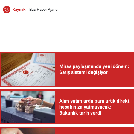
Kaynak:
İhlas Haber Ajansı
Miras paylaşımında yeni dönem:
Satış sistemi değişiyor
Alım satımlarda para artık direkt
hesabınıza yatmayacak:
Bakanlık tarih verdi