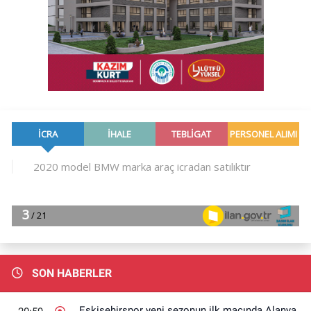
SON HABERLER
Eskişehirspor yeni sezonun ilk maçında Alanya