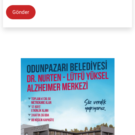
Gönder
SON İŞ İLANLARI
Tüm ilanları incele →