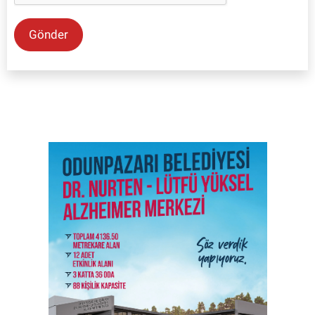
Gönder
SON İŞ İLANLARI
Tüm ilanları incele →