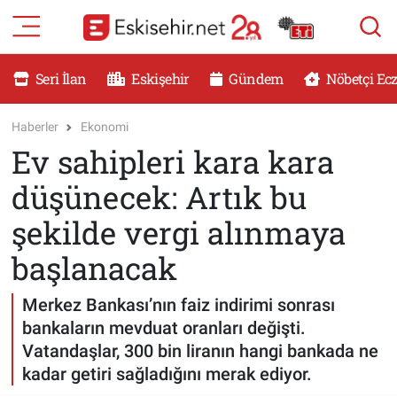
RESMİ İLANLAR
Eskişehir Nöbetçi Eczaneler
Seri İlan
Eskişehir
Gündem
Nöbetçi Ec
GÜNDEM
Eskişehir Hava Durumu
Haberler
Ekonomi
Ev sahipleri kara kara
DÜNYA
Eskişehir Namaz Vakitleri
düşünecek: Artık bu
SAĞLIK
Eskişehir Trafik Yoğunluk Haritası
şekilde vergi alınmaya
MAGAZİN
Süper Lig Puan Durumu ve Fikstür
başlanacak
KADIN
Tüm Manşetler
Merkez Bankası’nın faiz indirimi sonrası
bankaların mevduat oranları değişti.
TEKNOLOJİ
Son Dakika Haberleri
Vatandaşlar, 300 bin liranın hangi bankada ne
kadar getiri sağladığını merak ediyor.
YEMEK
Haber Arşivi