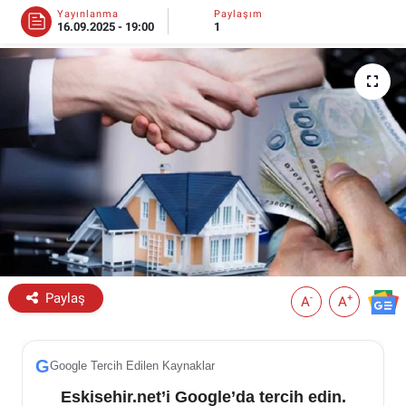
Yayınlanma
Paylaşım
16.09.2025 - 19:00
1
ESKİŞEHİR NÖBETÇİ ECZANELER
Eskişehir Haber İçerikleri
Eskişehir Hava Durumu
Eskişehir Tramvay Saatleri
Eskişehir Otobüs Saatleri
Paylaş
-
+
A
A
G
Google Tercih Edilen Kaynaklar
Eskisehir.net’i Google’da tercih edin.