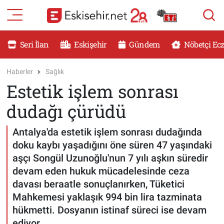
RESMİ İLANLAR
Eskişehir Nöbetçi Eczaneler
Seri İlan
Eskişehir
Gündem
Nöbetçi Ec
GÜNDEM
Eskişehir Hava Durumu
Haberler
Sağlık
Estetik işlem sonrası
DÜNYA
Eskişehir Namaz Vakitleri
dudağı çürüdü
SAĞLIK
Eskişehir Trafik Yoğunluk Haritası
Antalya'da estetik işlem sonrası dudağında
MAGAZİN
Süper Lig Puan Durumu ve Fikstür
doku kaybı yaşadığını öne süren 47 yaşındaki
aşçı Songül Uzunoğlu'nun 7 yılı aşkın süredir
KADIN
Tüm Manşetler
devam eden hukuk mücadelesinde ceza
davası beraatle sonuçlanırken, Tüketici
TEKNOLOJİ
Son Dakika Haberleri
Mahkemesi yaklaşık 994 bin lira tazminata
hükmetti. Dosyanın istinaf süreci ise devam
YEMEK
Haber Arşivi
ediyor.