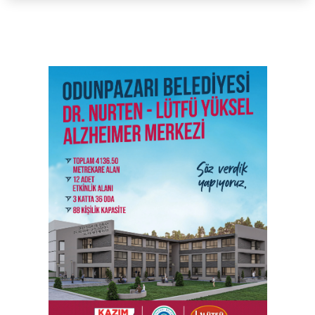
SON İŞ İLANLARI
Tüm ilanları incele →