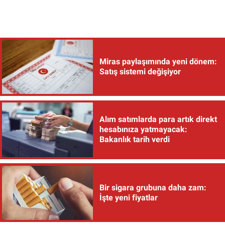
Miras paylaşımında yeni dönem:
Satış sistemi değişiyor
Alım satımlarda para artık direkt
hesabınıza yatmayacak:
Bakanlık tarih verdi
Bir sigara grubuna daha zam:
İşte yeni fiyatlar