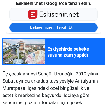
Eskisehir.net’i Google’da tercih edin.
Eskisehir.net’i Tercih Et →
Eskişehir'de şebeke
suyuna zam yapıldı
Üç çocuk annesi Songül Uzunoğlu, 2019 yılının
Şubat ayında arkadaş tavsiyesiyle Antalya'nın
Muratpaşa ilçesindeki özel bir güzellik ve
estetik merkezine başvurdu. İddiaya göre
kendisine, göz altı torbaları için göbek