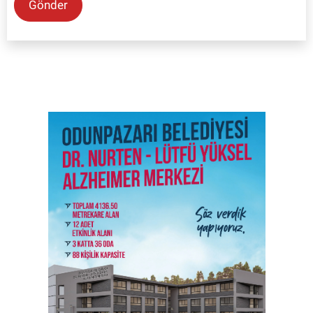
Gönder
SON İŞ İLANLARI
Tüm ilanları incele →