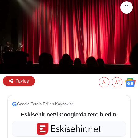
ESKİŞEHİR NÖBETÇİ ECZANELER
Eskişehir Haber İçerikleri
Eskişehir Hava Durumu
Eskişehir Tramvay Saatleri
Eskişehir Otobüs Saatleri
Paylaş
-
+
A
A
G
Google Tercih Edilen Kaynaklar
Eskisehir.net’i Google’da tercih edin.