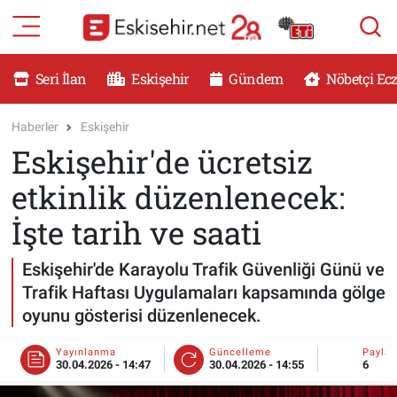
RESMİ İLANLAR
Eskişehir Nöbetçi Eczaneler
Seri İlan
Eskişehir
Gündem
Nöbetçi Ec
GÜNDEM
Eskişehir Hava Durumu
Haberler
Eskişehir
Eskişehir'de ücretsiz
DÜNYA
Eskişehir Namaz Vakitleri
etkinlik düzenlenecek:
SAĞLIK
Eskişehir Trafik Yoğunluk Haritası
İşte tarih ve saati
MAGAZİN
Süper Lig Puan Durumu ve Fikstür
Eskişehir'de Karayolu Trafik Güvenliği Günü ve
Trafik Haftası Uygulamaları kapsamında gölge
KADIN
Tüm Manşetler
oyunu gösterisi düzenlenecek.
TEKNOLOJİ
Son Dakika Haberleri
Yayınlanma
Güncelleme
Payla
30.04.2026 - 14:47
30.04.2026 - 14:55
6
YEMEK
Haber Arşivi