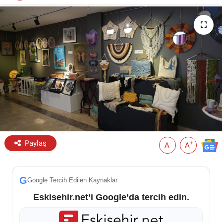
ESKİŞEHİR NÖBETÇİ ECZANELER
Eskişehir Haber İçerikleri
Eskişehir Hava Durumu
Eskişehir Tramvay Saatleri
Eskişehir Otobüs Saatleri
Paylaş
-
+
A
A
G
Google Tercih Edilen Kaynaklar
Eskisehir.net’i Google’da tercih edin.