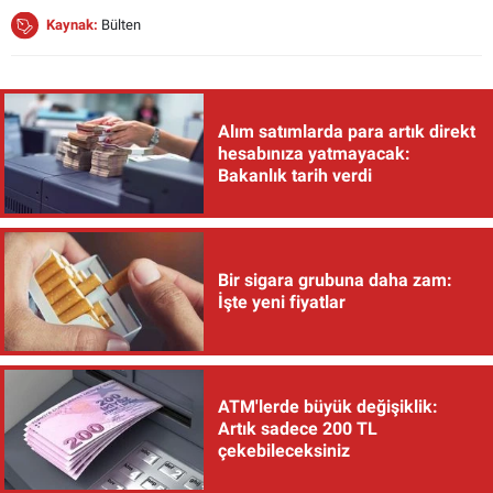
Kaynak:
Bülten
Alım satımlarda para artık direkt
hesabınıza yatmayacak:
Bakanlık tarih verdi
Bir sigara grubuna daha zam:
İşte yeni fiyatlar
ATM'lerde büyük değişiklik:
Artık sadece 200 TL
çekebileceksiniz