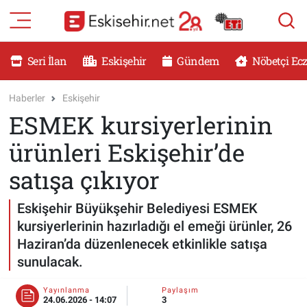
RESMİ İLANLAR
Eskişehir Nöbetçi Eczaneler
Seri İlan
Eskişehir
Gündem
Nöbetçi Ec
GÜNDEM
Eskişehir Hava Durumu
Haberler
Eskişehir
ESMEK kursiyerlerinin
DÜNYA
Eskişehir Namaz Vakitleri
ürünleri Eskişehir’de
SAĞLIK
Eskişehir Trafik Yoğunluk Haritası
satışa çıkıyor
MAGAZİN
Süper Lig Puan Durumu ve Fikstür
Eskişehir Büyükşehir Belediyesi ESMEK
kursiyerlerinin hazırladığı el emeği ürünler, 26
KADIN
Tüm Manşetler
Haziran’da düzenlenecek etkinlikle satışa
sunulacak.
TEKNOLOJİ
Son Dakika Haberleri
Yayınlanma
Paylaşım
YEMEK
Haber Arşivi
24.06.2026 - 14:07
3