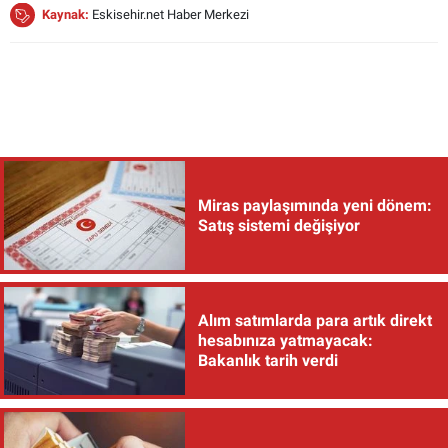
Kaynak:
Eskisehir.net Haber Merkezi
Miras paylaşımında yeni dönem:
Satış sistemi değişiyor
Alım satımlarda para artık direkt
hesabınıza yatmayacak:
Bakanlık tarih verdi