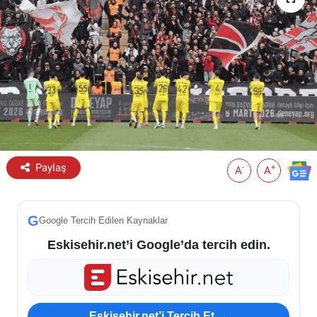
ESKİŞEHİR NÖBETÇİ ECZANELER
Eskişehir Haber İçerikleri
Eskişehir Hava Durumu
Eskişehir Tramvay Saatleri
Paylaş
Eskişehir Otobüs Saatleri
-
+
A
A
G
Google Tercih Edilen Kaynaklar
Eskisehir.net’i Google’da tercih edin.
Eskisehir.net’i Tercih Et →