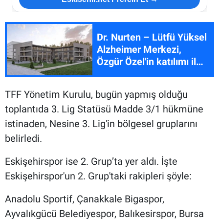
Dr. Nurten – Lütfü Yüksel
Alzheimer Merkezi,
Özgür Özel'in katılımı ile
açılacak
TFF Yönetim Kurulu, bugün yapmış olduğu
toplantıda 3. Lig Statüsü Madde 3/1 hükmüne
istinaden, Nesine 3. Lig'in bölgesel gruplarını
belirledi.
Eskişehirspor ise 2. Grup’ta yer aldı. İşte
Eskişehirspor'un 2. Grup'taki rakipleri şöyle:
Anadolu Sportif, Çanakkale Bigaspor,
Ayvalıkgücü Belediyespor, Balıkesirspor, Bursa