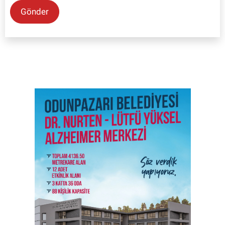
Gönder
SON İŞ İLANLARI
Tüm ilanları incele →