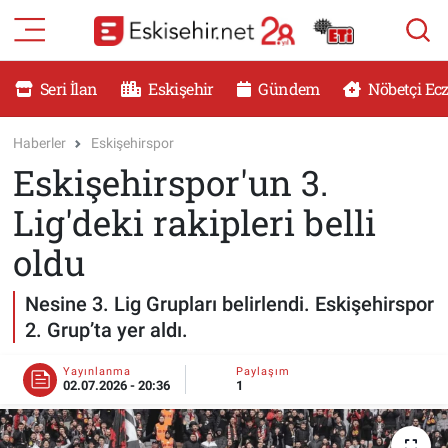
RESMİ İLANLAR
Eskişehir Nöbetçi Eczaneler
Seri İlan
Eskişehir
Gündem
Nöbetçi Ec
GÜNDEM
Eskişehir Hava Durumu
Haberler
Eskişehirspor
Eskişehirspor'un 3.
DÜNYA
Eskişehir Namaz Vakitleri
Lig'deki rakipleri belli
SAĞLIK
Eskişehir Trafik Yoğunluk Haritası
oldu
MAGAZİN
Süper Lig Puan Durumu ve Fikstür
Nesine 3. Lig Grupları belirlendi. Eskişehirspor
2. Grup’ta yer aldı.
KADIN
Tüm Manşetler
Yayınlanma
Paylaşım
TEKNOLOJİ
Son Dakika Haberleri
02.07.2026 - 20:36
1
YEMEK
Haber Arşivi