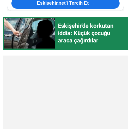
Eskisehir.net’i Tercih Et →
Eskişehir'de korkutan
iddia: Küçük çocuğu
araca çağırdılar