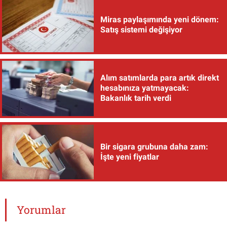
Miras paylaşımında yeni dönem:
Satış sistemi değişiyor
Alım satımlarda para artık direkt
hesabınıza yatmayacak:
Bakanlık tarih verdi
Bir sigara grubuna daha zam:
İşte yeni fiyatlar
Yorumlar