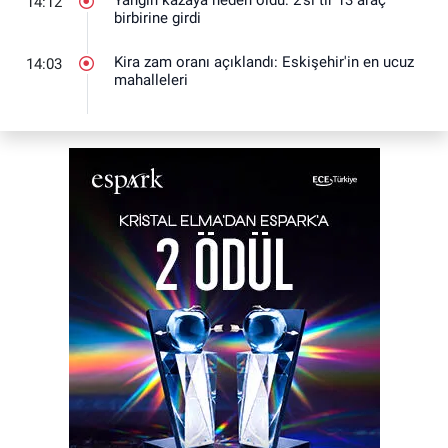
Yangın kazaya neden oldu: 2'si tır 13 araç
14:12
birbirine girdi
Kira zam oranı açıklandı: Eskişehir'in en ucuz
14:03
mahalleleri