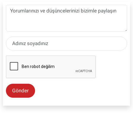
Gönder
SON İŞ İLANLARI
Tüm ilanları incele →