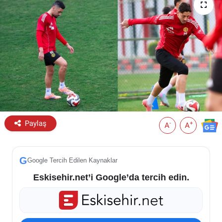
ESKİŞEHİR NÖBETÇİ ECZANELER
Eskişehir Haber İçerikleri
Eskişehir Hava Durumu
Eskişehir Tramvay Saatleri
Eskişehir Otobüs Saatleri
Paylaş
-
+
A
A
G
Google Tercih Edilen Kaynaklar
Eskisehir.net’i Google’da tercih edin.