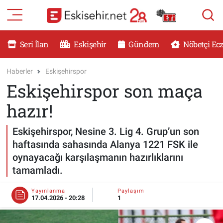
RESMİ İLANLAR
Eskişehir Nöbetçi Eczaneler
Seri İlan
Eskişehir
Gündem
Nöbetçi Ec
GÜNDEM
Eskişehir Hava Durumu
Haberler
Eskişehirspor
Eskişehirspor son maça
DÜNYA
Eskişehir Namaz Vakitleri
hazır!
SAĞLIK
Eskişehir Trafik Yoğunluk Haritası
Eskişehirspor, Nesine 3. Lig 4. Grup’un son
MAGAZİN
Süper Lig Puan Durumu ve Fikstür
haftasında sahasında Alanya 1221 FSK ile
oynayacağı karşılaşmanın hazırlıklarını
KADIN
Tüm Manşetler
tamamladı.
TEKNOLOJİ
Son Dakika Haberleri
Yayınlanma
Paylaşım
17.04.2026 - 20:28
1
YEMEK
Haber Arşivi