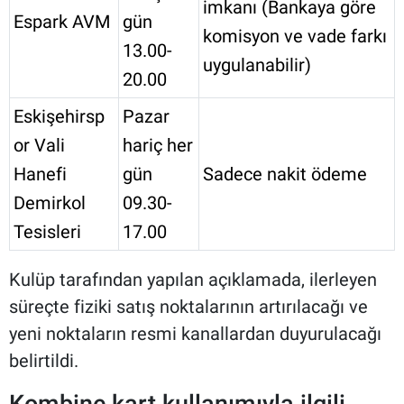
imkanı (Bankaya göre
Espark AVM
gün
komisyon ve vade farkı
13.00-
uygulanabilir)
20.00
Eskişehirsp
Pazar
or Vali
hariç her
Hanefi
gün
Sadece nakit ödeme
Demirkol
09.30-
Tesisleri
17.00
Kulüp tarafından yapılan açıklamada, ilerleyen
süreçte fiziki satış noktalarının artırılacağı ve
yeni noktaların resmi kanallardan duyurulacağı
belirtildi.
Kombine kart kullanımıyla ilgili