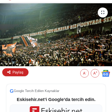
ESKİŞEHİR NÖBETÇİ ECZANELER
Eskişehir Haber İçerikleri
Eskişehir Hava Durumu
Eskişehir Tramvay Saatleri
Eskişehir Otobüs Saatleri
Paylaş
-
+
A
A
G
Google Tercih Edilen Kaynaklar
Eskisehir.net’i Google’da tercih edin.