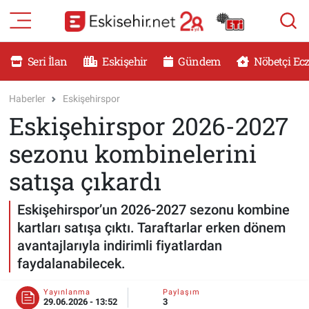
RESMİ İLANLAR
Eskişehir Nöbetçi Eczaneler
Seri İlan
Eskişehir
Gündem
Nöbetçi Ec
GÜNDEM
Eskişehir Hava Durumu
Haberler
Eskişehirspor
Eskişehirspor 2026-2027
DÜNYA
Eskişehir Namaz Vakitleri
sezonu kombinelerini
SAĞLIK
Eskişehir Trafik Yoğunluk Haritası
satışa çıkardı
MAGAZİN
Süper Lig Puan Durumu ve Fikstür
Eskişehirspor’un 2026-2027 sezonu kombine
kartları satışa çıktı. Taraftarlar erken dönem
KADIN
Tüm Manşetler
avantajlarıyla indirimli fiyatlardan
faydalanabilecek.
TEKNOLOJİ
Son Dakika Haberleri
Yayınlanma
Paylaşım
YEMEK
Haber Arşivi
29.06.2026 - 13:52
3