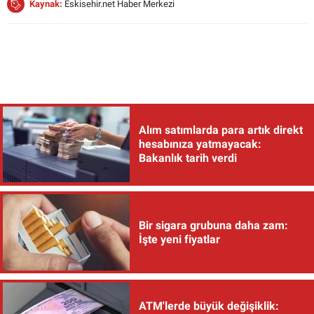
Kaynak:
Eskisehir.net Haber Merkezi
Alım satımlarda para artık direkt
hesabınıza yatmayacak:
Bakanlık tarih verdi
Bir sigara grubuna daha zam:
İşte yeni fiyatlar
ATM'lerde büyük değişiklik: