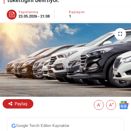
ESKİŞEHİR NÖBETÇİ ECZANELER
Yayınlanma
Paylaşım
23.05.2026 - 21:08
1
Eskişehir Haber İçerikleri
Eskişehir Hava Durumu
Eskişehir Tramvay Saatleri
Eskişehir Otobüs Saatleri
Paylaş
-
+
A
A
G
Google Tercih Edilen Kaynaklar