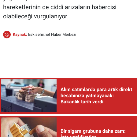
hareketlerinin de ciddi arızaların habercisi
olabileceği vurgulanıyor.
Kaynak:
Eskisehir.net Haber Merkezi
Alım satımlarda para artık direkt
hesabınıza yatmayacak:
Bakanlık tarih verdi
Bir sigara grubuna daha zam: