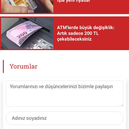
İşte yeni fiyatlar
ATM'lerde büyük değişiklik:
Artık sadece 200 TL
çekebileceksiniz
Yorumlar