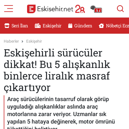
RESMİ İLANLAR
Eskişehir Nöbetçi Eczaneler
Seri İlan
Eskişehir
Gündem
Nöbetçi Ec
GÜNDEM
Eskişehir Hava Durumu
Haberler
Eskişehir
Eskişehirli sürücüler
DÜNYA
Eskişehir Namaz Vakitleri
dikkat! Bu 5 alışkanlık
SAĞLIK
Eskişehir Trafik Yoğunluk Haritası
binlerce liralık masraf
MAGAZİN
Süper Lig Puan Durumu ve Fikstür
çıkartıyor
KADIN
Tüm Manşetler
Araç sürücülerinin tasarruf olarak görüp
uyguladığı alışkanlıklar aslında araç
TEKNOLOJİ
Son Dakika Haberleri
motorlarına zarar veriyor. Uzmanlar sık
yapılan 5 hataya değinerek, motor ömrünü
YEMEK
Haber Arşivi
tükettiğini belirtiyor.