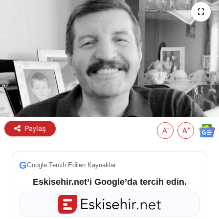
ESKİŞEHİR NÖBETÇİ ECZANELER
Eskişehir Haber İçerikleri
Eskişehir Hava Durumu
Eskişehir Tramvay Saatleri
Eskişehir Otobüs Saatleri
Paylaş
-
+
A
A
G
Google Tercih Edilen Kaynaklar
Eskisehir.net’i Google’da tercih edin.