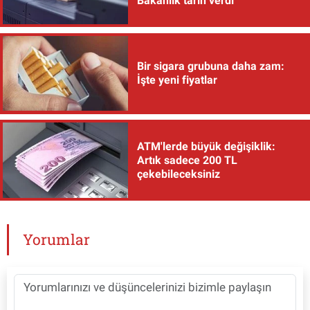
Bakanlık tarih verdi
Bir sigara grubuna daha zam:
İşte yeni fiyatlar
ATM'lerde büyük değişiklik:
Artık sadece 200 TL
çekebileceksiniz
Yorumlar