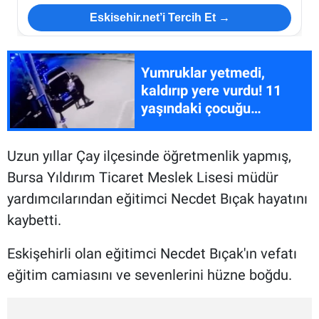
Eskisehir.net’i Tercih Et →
Yumruklar yetmedi,
kaldırıp yere vurdu! 11
yaşındaki çocuğu
öldüresiye darp etti
Uzun yıllar Çay ilçesinde öğretmenlik yapmış,
Bursa Yıldırım Ticaret Meslek Lisesi müdür
yardımcılarından eğitimci Necdet Bıçak hayatını
kaybetti.
Eskişehirli olan eğitimci Necdet Bıçak'ın vefatı
eğitim camiasını ve sevenlerini hüzne boğdu.