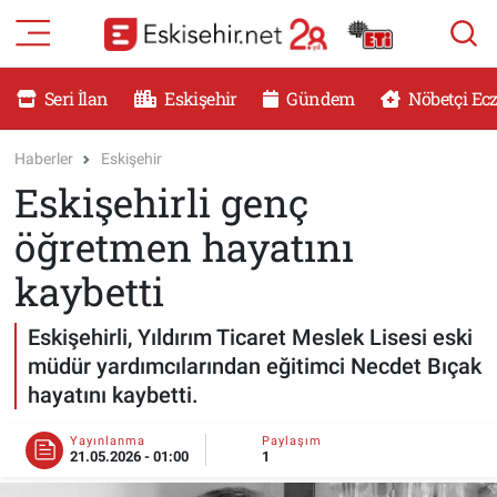
RESMİ İLANLAR
Eskişehir Nöbetçi Eczaneler
Seri İlan
Eskişehir
Gündem
Nöbetçi Ec
GÜNDEM
Eskişehir Hava Durumu
Haberler
Eskişehir
Eskişehirli genç
DÜNYA
Eskişehir Namaz Vakitleri
öğretmen hayatını
SAĞLIK
Eskişehir Trafik Yoğunluk Haritası
kaybetti
MAGAZİN
Süper Lig Puan Durumu ve Fikstür
Eskişehirli, Yıldırım Ticaret Meslek Lisesi eski
müdür yardımcılarından eğitimci Necdet Bıçak
KADIN
Tüm Manşetler
hayatını kaybetti.
TEKNOLOJİ
Son Dakika Haberleri
Yayınlanma
Paylaşım
21.05.2026 - 01:00
1
YEMEK
Haber Arşivi